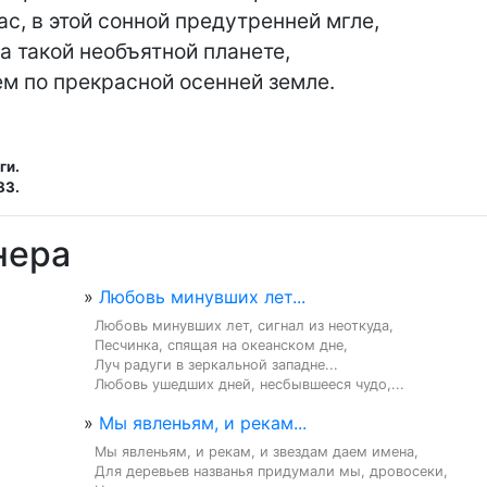
с, в этой сонной предутренней мгле,

а такой необъятной планете,

м по прекрасной осенней земле.
ги.
83.
нера
»
Любовь минувших лет...
Любовь минувших лет, сигнал из неоткуда,

Песчинка, спящая на океанском дне,

Луч радуги в зеркальной западне...

Любовь ушедших дней, несбывшееся чудо,...
»
Мы явленьям, и рекам...
Мы явленьям, и рекам, и звездам даем имена,

Для деревьев названья придумали мы, дровосеки,
