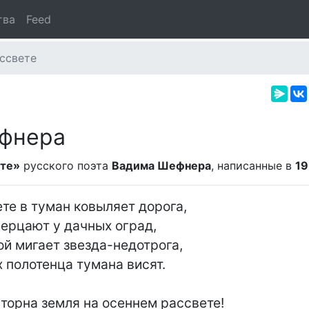
тва
Feed
ссвете
ефнера
ете»
русского поэта
Вадима Шефнера
, написанные в
19
те в туман ковыляет дорога,

рцают у дачных оград,

й мигает звезда-недотрога,

 полотенца тумана висят.

торна земля на осеннем рассвете!
