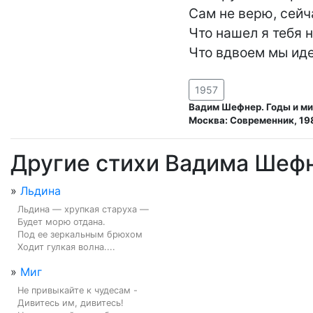
Сам не верю, сейча
Что нашел я тебя н
Что вдвоем мы иде
1957
Вадим Шефнер. Годы и ми
Москва: Современник, 19
Другие стихи Вадима Шеф
»
Льдина
Льдина — хрупкая старуха —

Будет морю отдана.

Под ее зеркальным брюхом

Ходит гулкая волна....
»
Миг
Не привыкайте к чудесам -

Дивитесь им, дивитесь!
