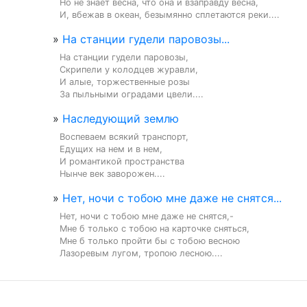
Но не знает весна, что она и взаправду весна,

И, вбежав в океан, безымянно сплетаются реки....
»
На станции гудели паровозы...
На станции гудели паровозы,

Скрипели у колодцев журавли,

И алые, торжественные розы

За пыльными оградами цвели....
»
Наследующий землю
Воспеваем всякий транспорт,

Едущих на нем и в нем,

И романтикой пространства

Нынче век заворожен....
»
Нет, ночи с тобою мне даже не снятся...
Нет, ночи с тобою мне даже не снятся,-

Мне б только с тобою на карточке сняться,

Мне б только пройти бы с тобою весною

Лазоревым лугом, тропою лесною....