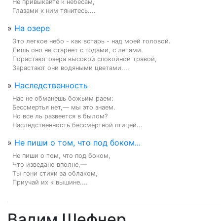
Не привыкайте к небесам,

Глазами к ним тянитесь....
»
На озере
Это легкое небо - как встарь - над моей головой.

Лишь оно не стареет с годами, с летами.

Порастают озера высокой спокойной травой,

Зарастают они водяными цветами....
»
Наследственность
Нас не обманешь божьим раем:

Бессмертья нет,— мы это знаем.

Но все ль развеется в былом?

Наследственность бессмертной птицей...
»
Не пиши о том, что под боком...
Не пиши о том, что под боком,

Что изведано вполне,—

Ты гони стихи за облаком,

Приучай их к вышине....
Вадим Шефнер