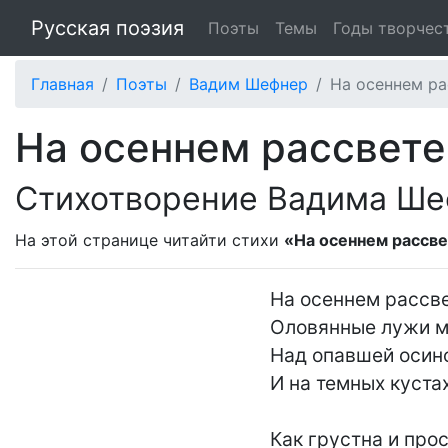
Русская поэзия
Поэты
Темы
Годы творчес
Главная
Поэты
Вадим Шефнер
На осеннем ра
На осеннем рассвете
Стихотворение Вадима Ш
На этой странице читайти стихи
«На осеннем рассв
На осеннем рассве
Оловянные лужи ме
Над опавшей осино
И на темных кустах
Как грустна и прос