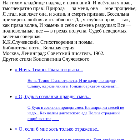
На тихом кладбище надежд и начинаний. И всё-таки я прав,
тысячекратно прав! Природа — за меня, она — мое прощенье;
Я лгал, как лжет она, и жизнь и смерть признав, Бессильна
примирить любовь и озлобленье. Да, я глубоко прав,— так,
как права волна, И камень и себя о камень разрушая: Все —
подневольные, все — в грезах полусна, Судеб неведомых
веленья совершая.
К.К.Случевский. Стихотворения и поэмы.
Библиотека поэта. Большая серия.
Москва, Ленинград: Советский писатель, 1962.
Другие стихи Константина Случевского
» Ночь. Темно. Глаза открыты...
Ночь. Темно. Глаза открыты, И не видят, но глядят;
Слышу, жаркие ланиты Тонким бархатом скользят....
» О, будь в сознаньи правды смел...
О, будь в сознаньи правды смел. Ни ширм, ни звесей не
надо... Как волны дантовского ада Полны страданий
скорбных тел,—...
» О, если б мне хоть только отраженье...
О, если б мне хоть только отраженье, Хоть слабый свет