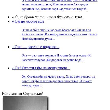
твоих чудесных снов, Мне засветило б в сердце
вдохновенье, Взошла заря над теменью годов!...
» О, не брани за то, что я бесцельно жил...
» Он не любил еще
Он не любил еще. В надежде благодати Он шел по
жизни не спеша, И в нем дремала сладким сном дитяти
Невозмущенная душа....
» Она — растенье водяное...
Она — растенье водяное И корни быстрые дает И
населяет голубое, Ей дорогое царство вод!...
» Ох! Ответил бы на мечту твою...
Ох! Ответил бы на мечту твою, Да не срок теперь, не
пора! Загубила жизнь добрых сил семью, И измает
ночь до утра....
Константин Случевский