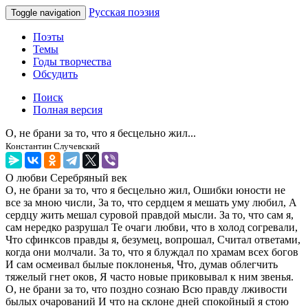
Русская поэзия
Toggle navigation
Поэты
Темы
Годы творчества
Обсудить
Поиск
Полная версия
О, не брани за то, что я бесцельно жил...
Константин Случевский
О любви
Серебряный век
О, не брани за то, что я бесцельно жил, Ошибки юности не
все за мною числи, За то, что сердцем я мешать уму любил, А
сердцу жить мешал суровой правдой мысли. За то, что сам я,
сам нередко разрушал Те очаги любви, что в холод согревали,
Что сфинксов правды я, безумец, вопрошал, Считал ответами,
когда они молчали. За то, что я блуждал по храмам всех богов
И сам осмеивал былые поклоненья, Что, думав облегчить
тяжелый гнет оков, Я часто новые приковывал к ним звенья.
О, не брани за то, что поздно сознаю Всю правду лживости
былых очарований И что на склоне дней спокойный я стою