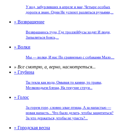
У вод, забурливших в апреле и мае, Четыре особых
дороги я знаю. Одни Не успеют разлиться ручьями,...
» Возвращение
Возвращаюсь туда, Где троллейбусы ходят И люди,
Запылиться боясь,...
» Волки
Мы — волки, И нас По сравненью с собаками Мало....
» Все смотрю, а, верно, насмотреться...
» Глубина
Ты текла как вода, Омывая то камни, то травы,
Мелководьем блеща, На текучие струи...
» Голос
За горем горе, словно злые птицы, А за напастью —
новая напасть... Что было делать, чтобы защититься?
За что держаться, чтобы не упасть?...
» Городская весна