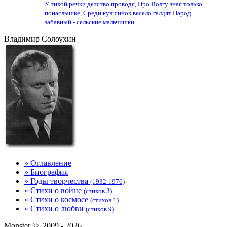
У тихой речки детство проводя, Про Волгу зная только
понаслышке, Среди кувшинок весело галдят Народ
забавный - сельские мальчишки....
Владимир Солоухин
» Оглавление
» Биография
» Годы творчества
(1932-1976)
» Стихи о войне
(стихов 3)
» Стихи о космосе
(стихов 1)
» Стихи о любви
(стихов 9)
Monster ©, 2009 - 2026