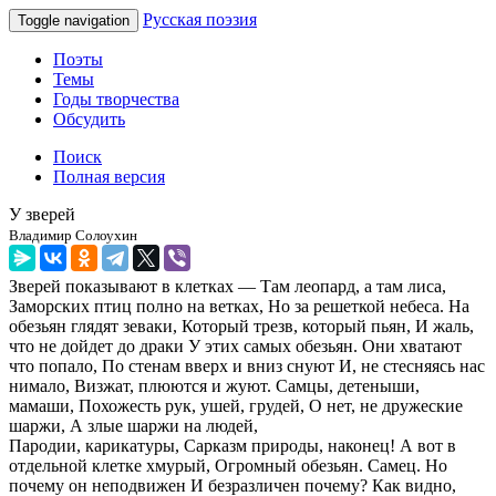
Русская поэзия
Toggle navigation
Поэты
Темы
Годы творчества
Обсудить
Поиск
Полная версия
У зверей
Владимир Солоухин
Зверей показывают в клетках — Там леопард, а там лиса,
Заморских птиц полно на ветках, Но за решеткой небеса. На
обезьян глядят зеваки, Который трезв, который пьян, И жаль,
что не дойдет до драки У этих самых обезьян. Они хватают
что попало, По стенам вверх и вниз снуют И, не стесняясь нас
нимало, Визжат, плюются и жуют. Самцы, детеныши,
мамаши, Похожесть рук, ушей, грудей, О нет, не дружеские
шаржи, А злые шаржи на людей,
Пародии, карикатуры, Сарказм природы, наконец! А вот в
отдельной клетке хмурый, Огромный обезьян. Самец. Но
почему он неподвижен И безразличен почему? Как видно,