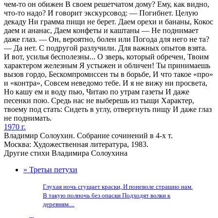
чем-то он обижен В своем решетчатом дому? Ему, как видно,
что-то надо? И говорит экскурсовод: — Погибнет. Целую
декаду Ни грамма пищи не берет. Даем орехи и бананы, Кокос
даем и ананас, Даем конфеты и каштаны — Не поднимает
даже глаз. — Он, вероятно, болен или Погода для него не та?
— Да нет. С подругой разлучили. Для важных опытов взята.
И вот, усилья бесполезны... О зверь, который обречен, Твоим
характером железным Я устыжен и обличен! Ты принимаешь
вызов гордо, Бескомпромиссен ты в борьбе, И что такое «про»
и «контра», Совсем неведомо тебе. И я не вижу ни просвета,
Но кашу ем и воду пью, Читаю по утрам газеты И даже
песенки пою. Средь нас не выберешь из тыщи Характер,
твоему под стать: Сидеть в углу, отвергнуть пищу И даже глаз
не поднимать.
1970 г.
Владимир Солоухин. Собрание сочинений в 4-х т.
Москва: Художественная литература, 1983.
Другие стихи Владимира Солоухина
» Третьи петухи
Глухая ночь сгущает краски, И поневоле страшно нам.
В такую полночь без опаски Подходят волки к
деревням....