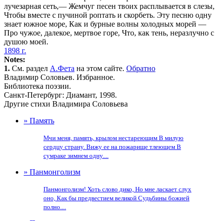
лучезарная сеть,— Жемчуг песен твоих расплывается в слезы,
Чтобы вместе с пучиной роптать и скорбеть. Эту песню одну
знает южное море, Как и бурные волны холодных морей —
Про чужое, далекое, мертвое горе, Что, как тень, неразлучно с
душою моей.
1898 г.
Notes:
1.
См. раздел
А.Фета
на этом сайте.
Обратно
Владимир Соловьев. Избранное.
Библиотека поэзии.
Санкт-Петербург: Диамант, 1998.
Другие стихи Владимира Соловьева
» Память
Мчи меня, память, крылом нестареющим В милую
сердцу страну. Вижу ее на пожарище тлеющем В
сумраке зимнем одну....
» Панмонголизм
Панмонголизм! Хоть слово дико, Но мне ласкает слух
оно, Как бы предвестием великой Судьбины божией
полно....