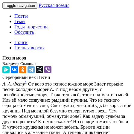
Русская поэзия
Toggle navigation
Поэты
Темы
Годы творчества
Обсудить
Поиск
Полная версия
Песня моря
Владимир Соловьев
Серебряный век
Песни
1
А. А. Фету
От кого это теплое южное море Знает горькие
песни холодных морей?.. И под небом другим, с
неизбежностью споря, Та же тень всё стоит над мечтою моей.
Иль ей мало созвучных рыданий пучины, Что из тесного
сердца ей хочется слез, Слез чужих, чьей-нибудь бескорыстной
кручины Над могилой безумно отвергнутых грез... Чем
помочь обманувшей, обманутой доле? Как задачу судьбы за
другого решить? Кто мне скажет? Но сердце томится от боли
И чужого крушенья не может забыть. Брызги жизни
сливались в алмазные грезы, А теперь лишь блеснет