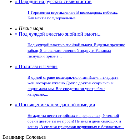
» Пародии на русских символистов
1 Горизонты вертикальные В шоколадных небесах,
Как мечты полузеркальные...
» Песня моря
» Под чуждой властью знойной вьюги...
Под чуждой властью знойной вьюги, Виденья прежние
забыв, Я вновь таинственной подруги Услышал
гаснущий призыв....
» Полигам и Пчелы
В одной стране помещик-полигам Имел пятнадцать
жен, которые ужасно Друг с другом ссорились и
поднимали гам. Все средства он употреблял
напрасно,...
» Посвящение к неизданной комедии
Не жди ты песен стройных и прекрасных, У темной
осени цветов ты не проси! Не знал я дней сияющих и
ясных, А сколько призраков недвижных и безгласных...
Владимир Соловьев