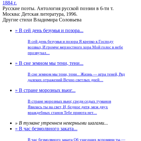
1884 г.
Русские поэты. Антология русской поэзии в 6-ти т.
Москва: Детская литература, 1996.
Другие стихи Владимира Соловьева
» В сей день безумья и позора...
В сей день безумья и позора Я крепко к Господу
воззвал, И громче мерзостного хора Мой голос в небе
прозвучал....
» В сне земном мы тени, тени...
В сне земном мы тени, тени... Жизнь — игра теней, Ряд
далеких отражений Вечно светлых дней....
» В стране морозных вьюг...
В стране морозных вьюг, среди седых туманов
Явилась ты на свет, И, бедное дитя, меж двух
враждебных станов Тебе приюта нет....
» В тумане утреннем неверными шагами...
» В час безмолвного заката...
В час безмолвного заката Об ушедших вспомяни ты,—