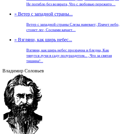
Не погибло без возврата, Что с любовью пережито....
» Ветер с западной страны...
Ветер с западной страны Слезы навевает; Плачет небо,
стонет лес, Соснами качает....
» Взгляни, как ширь небес...
Взгляни, как ширь небес прозрачна и бледна, Как
тянутся лучи в саду полураздетом... , Что за святая
тишина!...
Владимир Соловьев