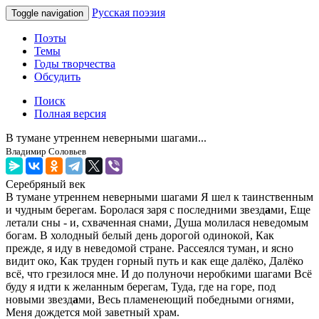
Русская поэзия
Toggle navigation
Поэты
Темы
Годы творчества
Обсудить
Поиск
Полная версия
В тумане утреннем неверными шагами...
Владимир Соловьев
Серебряный век
В тумане утреннем неверными шагами Я шел к таинственным
и чудным берегам. Боролася заря с последними звезд
а
ми, Еще
летали сны - и, схваченная снами, Душа молилася неведомым
богам. В холодный белый день дорогой одинокой, Как
прежде, я иду в неведомой стране. Рассеялся туман, и ясно
видит око, Как труден горный путь и как еще далёко, Далёко
всё, что грезилося мне. И до полуночи неробкими шагами Всё
буду я идти к желанным берегам, Туда, где на горе, под
новыми звезд
а
ми, Весь пламенеющий победными огнями,
Меня дождется мой заветный храм.