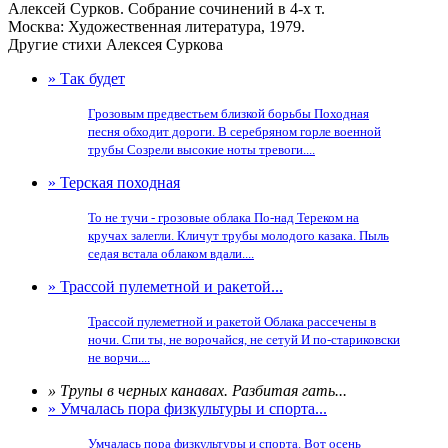
Алексей Сурков. Собрание сочинений в 4-х т.
Москва: Художественная литература, 1979.
Другие стихи Алексея Суркова
» Так будет
Грозовым предвестьем близкой борьбы Походная
песня обходит дороги. В серебряном горле военной
трубы Созрели высокие ноты тревоги....
» Терская походная
То не тучи - грозовые облака По-над Тереком на
кручах залегли. Кличут трубы молодого казака. Пыль
седая встала облаком вдали....
» Трассой пулеметной и ракетой...
Трассой пулеметной и ракетой Облака рассечены в
ночи. Спи ты, не ворочайся, не сетуй И по-стариковски
не ворчи....
» Трупы в черных канавах. Разбитая гать...
» Умчалась пора физкультуры и спорта...
Умчалась пора физкультуры и спорта. Вот осень