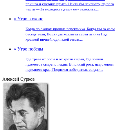
пришла и умерила прыть. Найти бы наивного, глупого
черта — За молодость душу ему заложить....
» Утро в окопе
Когда по окопам прошла перекличка, Когда мы за чаем
беседу вели, Порхнула хохлатая серая птичка Над
кромкой ничьей, одичалой земли....
» Утро победы
Где трава от росы и от крови сырая, Где зрачки
пулеметов свирепо глядят, В полный рост, над окопом
переднего края, Поднялся победитель-солдат....
Алексей Сурков