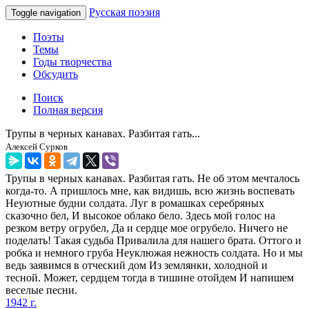
Русская поэзия
Toggle navigation
Поэты
Темы
Годы творчества
Обсудить
Поиск
Полная версия
Трупы в черных канавах. Разбитая гать...
Алексей Сурков
Трупы в черных канавах. Разбитая гать. Не об этом мечталось
когда-то. А пришлось мне, как видишь, всю жизнь воспевать
Неуютные будни солдата. Луг в ромашках серебряных
сказочно бел, И высокое облако бело. Здесь мой голос на
резком ветру огрубел, Да и сердце мое огрубело. Ничего не
поделать! Такая судьба Привалила для нашего брата. Оттого и
робка и немного груба Неуклюжая нежность солдата. Но и мы
ведь заявимся в отческий дом Из землянки, холодной и
тесной. Может, сердцем тогда в тишине отойдем И напишем
веселые песни.
1942 г.