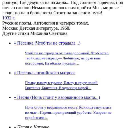
родную, Где девушка наша жила... Под солнцем горячим, под
ночью слепою Немало пришлось нам пройти Мы - мирные
люди, но наш бронепоезд Стоит на запасном пути!
1932 г.
Русские поэты. Антология в четырех томах.
Москва: Детская литература, 1968.
Другие стихи Михаила Светлова
» Песенка (Чтоб ты не страдала...)
Чтоб ты не страдала от пыли дорожной, Чтоб ветер
твой след не закрыл,— Любимую, на руки взяв
осторожно, На облако я усадил....
» Песенка английского матроса
Плыву, плыву в тумане, Плыву в кругу ночей.
Британия, Британия, Владычица морей....
» Песня (Ночь стоит у взорванного моста...)
Ночь стоит у взорванного моста, Конница запуталась
во мгле... Парень, презирающий удобства, Умирает на
седой земле....
» Песня о Каховке