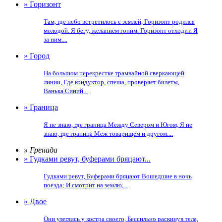
» Горизонт
Там, где небо встретилось с землей, Горизонт родился
молодой. Я бегу, желанием гоним. Горизонт отходит. Я
за ним....
» Город
На большом перекрестке трамвайной сверкающей
линии, Где кондуктор, спеша, проверяет билеты,
Ванька Синий...
» Граница
Я не знаю, где граница Между Севером и Югом, Я не
знаю, где граница Меж товарищем и другом....
» Гренада
» Гудками ревут, буферами бряцают...
Гудками ревут, Буферами бряцают Вошедшие в ночь
поезда; И смотрит на землю,...
» Двое
Они улеглись у костра своего, Бессильно раскинув тела,