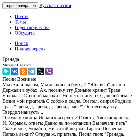
Русская поэзия
Toggle navigation
Поэты
Темы
Годы творчества
Обсудить
Поиск
Полная версия
Гренада
Михаил Светлов
Песни
Военные
Мы ехали шагом, Мы мчались в боях, И "Яблочко"-песню
Держали в зубах. Ах, песенку эту Доныне хранит Трава
молодая - Степной малахит. Но песню иную О дальней земле
Возил мой приятель С собою в седле. Он пел, озирая Родные
края: "Гренада, Гренада, Гренада моя!" Он песенку эту
Твердил наизусть...
Откуда у хлопца Испанская грусть? Ответь, Александровск,
И, Харьков, ответь: Давно ль по-испански Вы начали петь?
Скажи мне, Украйна, Не в этой ли ржи Тараса Шевченко
Папаха лежит? Откуда ж, приятель, Песня твоя: "Гренада,