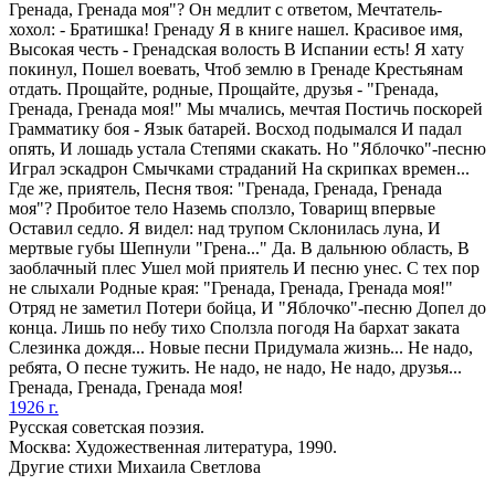
Гренада, Гренада моя"? Он медлит с ответом, Мечтатель-
хохол: - Братишка! Гренаду Я в книге нашел. Красивое имя,
Высокая честь - Гренадская волость В Испании есть! Я хату
покинул, Пошел воевать, Чтоб землю в Гренаде Крестьянам
отдать. Прощайте, родные, Прощайте, друзья - "Гренада,
Гренада, Гренада моя!" Мы мчались, мечтая Постичь поскорей
Грамматику боя - Язык батарей. Восход подымался И падал
опять, И лошадь устала Степями скакать. Но "Яблочко"-песню
Играл эскадрон Смычками страданий На скрипках времен...
Где же, приятель, Песня твоя: "Гренада, Гренада, Гренада
моя"? Пробитое тело Наземь сползло, Товарищ впервые
Оставил седло. Я видел: над трупом Склонилась луна, И
мертвые губы Шепнули "Грена..." Да. В дальнюю область, В
заоблачный плес Ушел мой приятель И песню унес. С тех пор
не слыхали Родные края: "Гренада, Гренада, Гренада моя!"
Отряд не заметил Потери бойца, И "Яблочко"-песню Допел до
конца. Лишь по небу тихо Сползла погодя На бархат заката
Слезинка дождя... Новые песни Придумала жизнь... Не надо,
ребята, О песне тужить. Не надо, не надо, Не надо, друзья...
Гренада, Гренада, Гренада моя!
1926 г.
Русская советская поэзия.
Москва: Художественная литература, 1990.
Другие стихи Михаила Светлова