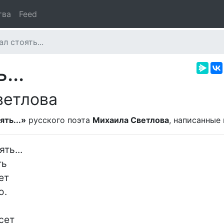
тва
Feed
л стоять...
...
ветлова
ять...»
русского поэта
Михаила Светлова
, написанные
ь...

ь

т

.

сет
