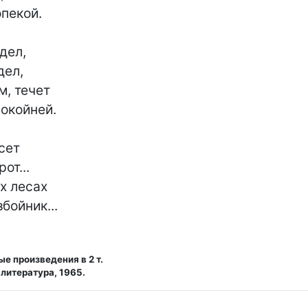
пекой.

ел,

ел,

, течет

окойней.

сет

т...

 лесах

бойник...
е произведения в 2 т.
литература, 1965.