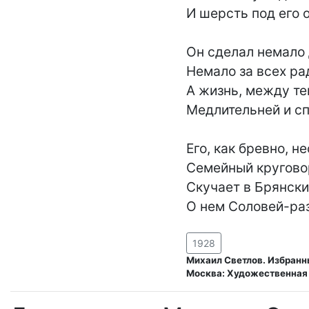
И шерсть под его о
Он сделал немало д
Немало за всех рад
А жизнь, между тем
Медлительней и сп
Его, как бревно, не
Семейный круговоро
Скучает в Брянских
О нем Соловей-раз
1928
Михаил Светлов. Избранны
Москва: Художественная 