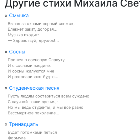
Другие стихи Михаила Све
»
Смычка
Выпал за окнами первый снежок,

Блекнет закат, догорая...

Музыка входит:

— Здравствуй, дружок!...
»
Сосны
Пришел в сосновую Славуту -

И с соснами наедине,

И сосны жалуются мне

И разговаривают будто....
»
Студенческая песня
Пусть людям состариться всем суждено,

С научной точки зрения,-

Но мы ведь студенты, и мы всё равно

Бессмертное поколение....
»
Тринадцать
Будет потомками петься

Формула
