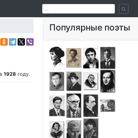
Популярные поэты
 в
1928
году.