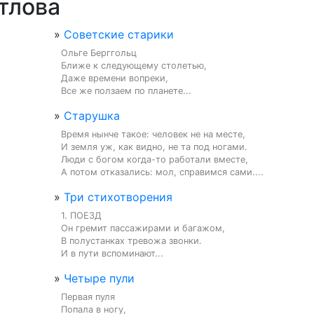
тлова
»
Советские старики
Ольге Берггольц

Ближе к следующему столетью,

Даже времени вопреки,

Все же ползаем по планете...
»
Старушка
Время нынче такое: человек не на месте,

И земля уж, как видно, не та под ногами.

Люди с богом когда-то работали вместе,

А потом отказались: мол, справимся сами....
»
Три стихотворения
1. ПОЕЗД

Он гремит пассажирами и багажом,

В полустанках тревожа звонки.

И в пути вспоминают...
»
Четыре пули
Первая пуля

Попала в ногу,
