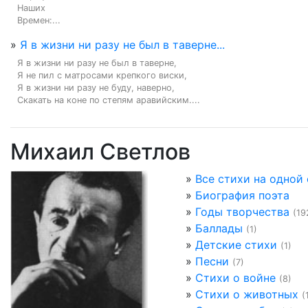
Наших

Времен:...
»
Я в жизни ни разу не был в таверне...
Я в жизни ни разу не был в таверне,

Я не пил с матросами крепкого виски,

Я в жизни ни разу не буду, наверно,

Скакать на коне по степям аравийским....
Михаил Светлов
»
Все стихи на одной
»
Биография поэта
»
Годы творчества
(19
»
Баллады
(1)
»
Детские стихи
(1)
»
Песни
(7)
»
Стихи о войне
(8)
»
Стихи о животных
(