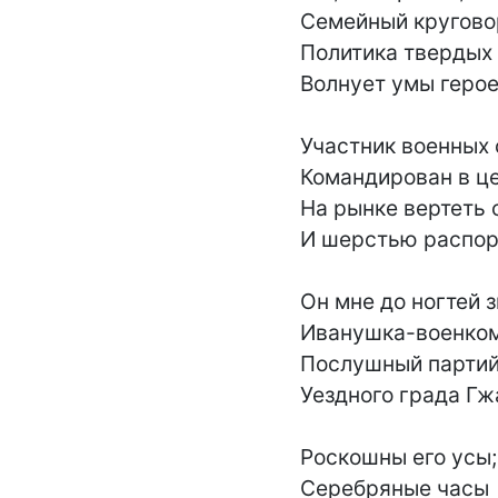
Семейный круговор
Политика твердых 
Волнует умы героев
Участник военных 
Командирован в це
На рынке вертеть 
И шерстью распор
Он мне до ногтей з
Иванушка-военком,
Послушный партий
Уездного града Гжа
Роскошны его усы;

Серебряные часы
