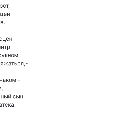
от,

цен

.

сцен

нтр

сукном

яжаться,-

наком -



ный сын

тска.
