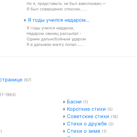
Но я, представьте, не был взволнован,—

Я был совершенно спокоен......
»
Я годы учился недаром...
Я годы учился недаром,

Недаром свинец рассыпал -

Одним дальнобойным ударом

Я в дальнюю мачту попал......
 странице
(67)
21-1963)
»
Басни
(1)
»
Короткие стихи
(5)
»
Советские стихи
(16)
»
Стихи о дружбе
(2)
»
Стихи о зиме
1)
(1)