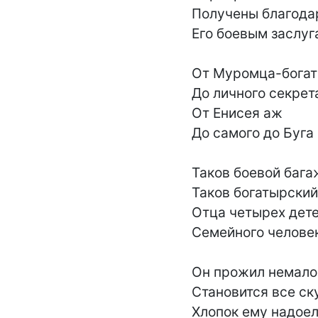
Получены благодар
Его боевым заслуга
От Муромца-богат
До личного секрета
От Енисея аж

До самого до Буга -
Таков боевой багаж
Таков богатырский
Отца четырех детей
Семейного человек
Он прожил немало 
Становится все ску
Хлопок ему надоел,