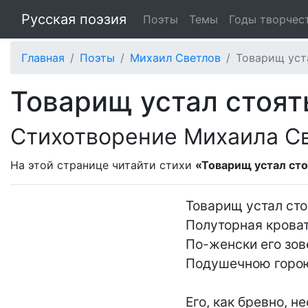
Русская поэзия
Поэты
Темы
Годы творчес
Главная
Поэты
Михаил Светлов
Товарищ уста
Товарищ устал стоять
Стихотворение Михаила С
На этой странице читайти стихи
«Товарищ устал сто
Товарищ устал стоят
Полуторная кроват
По-женски его зове
Подушечною горою
Его, как бревно, не