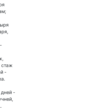
я

м;

ыря

ря,



,

 стаж

 -

а.

дней -

чней,


