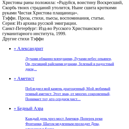
Христовы раны положила: «Радуйся, воистину Воскресший,
Скорбь твоих страданий утолится, Ныне сшита кроткими
руками Чистая Христова плащаница».
Тэффи. Проза, стихи, пьесы, воспоминания, статьи.
Серия: Из архива русской эмиграции.
Санкт-Петербург: Изд-во Русского Христианского
гуманитарного института, 1999.
Другие стихи Тэффи
» Александрит
Лучами обманно-влекущими, Лучами небес опьянен,
Он, грезящий райскими кущами, Зеленый и радостный
днем,...
» Аметист
Побледнел мой камень драгоценный, Мой любимый
темный аметист. Этот знак, от многих сокровенный,
Понимает тот, кто сердцем чист....
» Бедный Азра
Каждый день чрез мост Аничков, Поперек реки
Фонтанки, Шагом медленным проходит Дева,
служащая в банке....