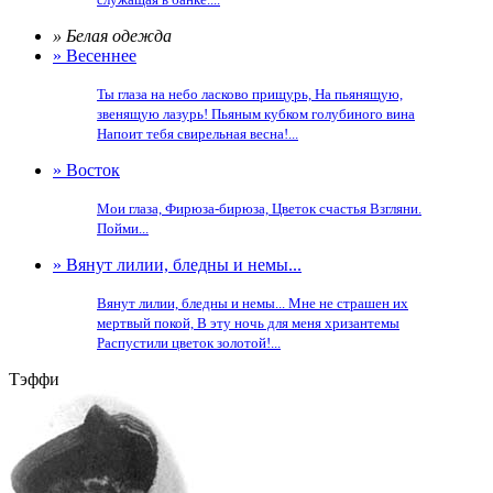
» Белая одежда
» Весеннее
Ты глаза на небо ласково прищурь, На пьянящую,
звенящую лазурь! Пьяным кубком голубиного вина
Напоит тебя свирельная весна!...
» Восток
Мои глаза, Фирюза-бирюза, Цветок счастья Взгляни.
Пойми...
» Вянут лилии, бледны и немы...
Вянут лилии, бледны и немы... Мне не страшен их
мертвый покой, В эту ночь для меня хризантемы
Распустили цветок золотой!...
Тэффи