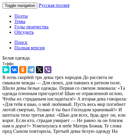
Русская поэзия
Toggle navigation
Поэты
Темы
Годы творчества
Обсудить
Поиск
Полная версия
Белая одежда
Тэффи
В ночь скорбей три девы трех народов До рассвета не
смыкали вежды — Для своих, для павших в ратном поле,
Шили девы белые одежды. Первая со смехом ликовала: «Та
одежда пленным пригодится! Шью ее отравленной иглою,
Чтобы их страданьем насладиться!» А вторая дева говорила:
«Для тебя я шью, о мой любимый. Пусть весь мир погибнет
лютой смертью, Только б ты был Господом хранимый!» И
шептала тихо третья дева: «Шью для всех, будь друг он, или
ворог. Если кто, страдая умирает — Не равно ль он близок
нам и дорог!» Усмехнулась в небе Матерь Божья, Те слова
пред Сыном повторила, Третьей девы белую одежду На