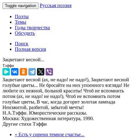
Русская поэзия
Toggle navigation
Поэты
Темы
Годы творчества
Обсудить
Поиск
Полная версия
Зацветают весной...
Тэффи
Зацветают весной (ах, не надо! не надо!), Зацветают весной
голубые цветы... Не бросайте на них упоенного взгляда! Не
любите их нежной, больной красоты! Чтоб не вспомнить
потом (ах, не надо! не надо!), Чтоб не вспомнить потом
голубые цветы, В час, когда догорит золотая лампада
Неизжитой, разбитой, забытой мечты!
Н.А.Тэффи. Юмористические рассказы.
Москва: Художественная литература, 1990.
Другие стихи Тэффи
» Есть у сирени темное счастье...