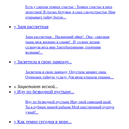
Есть у сирени темное счастье - Темное счастье в пять
лепестков! В грезах безумья, в снах сладострастья, Нам
открывает тайну богов....
» Заря рассветная
Заря рассветная... Пылающий эфир!.. Она - сквозная
ткань меж жизнию и снами!.. И, солнце затаив,
схлынула весь мир Златобагряными, горячими
волнами!...
» Засветила я свою лампаду...
Засветила я свою лампаду, Опустила занавес окна.
Одиноких тайную усладу Для меня открыла тишина....
» Зацветают весной...
» Иду по безводной пустыне...
Иду по безводной пустыне Ищу твой сияющий край.
Ты в рубище нищей рабыни Мой царственный пурпур
узнай!...
» Как темно сегодня в море...