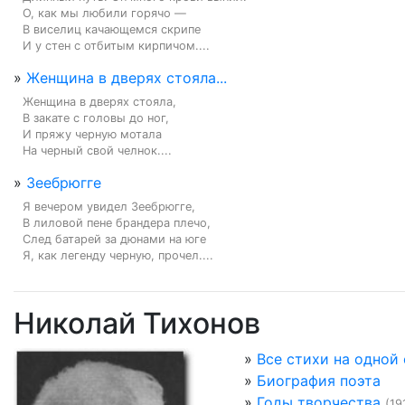
О, как мы любили горячо —

В виселиц качающемся скрипе

И у стен с отбитым кирпичом....
»
Женщина в дверях стояла...
Женщина в дверях стояла,

В закате с головы до ног,

И пряжу черную мотала

На черный свой челнок....
»
Зеебрюгге
Я вечером увидел Зеебрюгге,

В лиловой пене брандера плечо,

След батарей за дюнами на юге

Я, как легенду черную, прочел....
Николай Тихонов
»
Все стихи на одной
»
Биография поэта
»
Годы творчества
(19