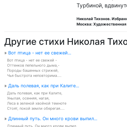
Турбиной, вдвинут
Николай Тихонов. Избранн
Москва: Художественная 
Другие стихи Николая Тих
»
Вот птица - нет ее свежей...
Вот птица - нет ее свежей -

Оттенков пепельного дыма,-

Породы башенных стрижей,

Чья быстрота неповторима....
»
Даль полевая, как при Калите...
Даль полевая, как при Калите,

Унылая, осенняя, нагая,

Леса в зеленой хвойной темноте

Стоят, покой земли оберегая....
»
Длинный путь. Он много крови выпил...
Длинный путь. Он много крови выпил.
