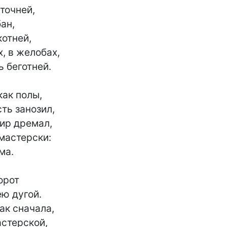
точней,

н,

отней,

, в желобах,

 беготней.

ак полы,

ь занозил,

ир дремал,

мастерски:

а.

рот

ю дугой.

ак сначала,

терской,
