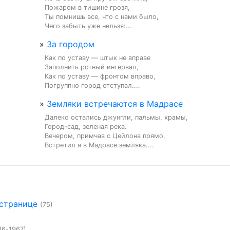
Пожаром в тишине грозя,

Ты помнишь все, что с нами было,

Чего забыть уже нельзя:...
»
За городом
Как по уставу — штык не вправе

Заполнить ротный интервал,

Как по уставу — фронтом вправо,

Погруппно город отступал....
»
Земляки встречаются в Мадрасе
Далеко остались джунгли, пальмы, храмы,

Город-сад, зеленая река.

Вечером, примчав с Цейлона прямо,

Встретил я в Мадрасе земляка....
 странице
(75)
16-1967)