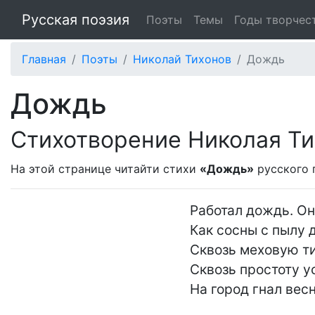
Русская поэзия
Поэты
Темы
Годы творчес
Главная
Поэты
Николай Тихонов
Дождь
Дождь
Стихотворение Николая Ти
На этой странице читайти стихи
«Дождь»
русского 
Работал дождь. Он 
Как сосны с пылу д
Сквозь меховую ти
Сквозь простоту у
На город гнал весну