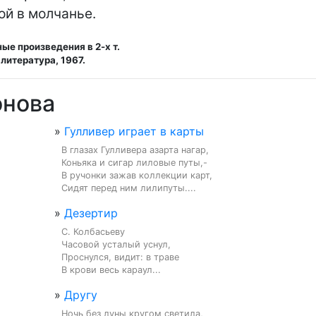
ой в молчанье.
ые произведения в 2-х т.
литература, 1967.
онова
»
Гулливер играет в карты
В глазах Гулливера азарта нагар,

Коньяка и сигар лиловые путы,-

В ручонки зажав коллекции карт,

Сидят перед ним лилипуты....
»
Дезертир
С. Колбасьеву

Часовой усталый уснул,

Проснулся, видит: в траве

В крови весь караул...
»
Другу
Ночь без луны кругом светила,
