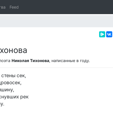
тва
Feed
хонова
поэта
Николая Тихонова
, написанные в
году.
стены сек,

ровосек,

шину,

снувших рек

.
