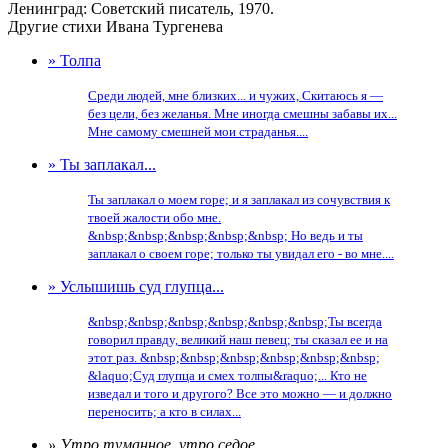
Ленинград: Советский писатель, 1970.
Другие стихи Ивана Тургенева
» Толпа
Среди людей, мне близких... и чужих, Скитаюсь я —
без цели, без желанья. Мне иногда смешны забавы их...
Мне самому смешней мои страданья....
» Ты заплакал...
Ты заплакал о моем горе; и я заплакал из сочувствия к
твоей жалости обо мне.
&nbsp;&nbsp;&nbsp;&nbsp;&nbsp; Но ведь и ты
заплакал о своем горе; только ты увидал его - во мне....
» Услышишь суд глупца...
&nbsp;&nbsp;&nbsp;&nbsp;&nbsp;&nbsp;Ты всегда
говорил правду, великий наш певец; ты сказал ее и на
этот раз. &nbsp;&nbsp;&nbsp;&nbsp;&nbsp;&nbsp;
&laquo;Суд глупца и смех толпы&raquo;... Кто не
изведал и того и другого? Все это можно — и должно
переносить; а кто в силах...
» Утро туманное, утро седое...