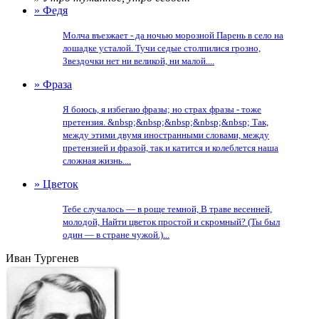
» Федя
Молча въезжает - да ночью морозной Парень в село на
лошадке усталой. Тучи седые столпилися грозно,
Звездочки нет ни великой, ни малой....
» Фраза
Я боюсь, я избегаю фразы; но страх фразы - тоже
претензия. &nbsp;&nbsp;&nbsp;&nbsp;&nbsp; Так,
между этими двумя иностранными словами, между
претензией и фразой, так и катится и колеблется наша
сложная жизнь....
» Цветок
Тебе случалось — в роще темной, В траве весенней,
молодой, Найти цветок простой и скромный? (Ты был
один — в стране чужой.)...
Иван Тургенев