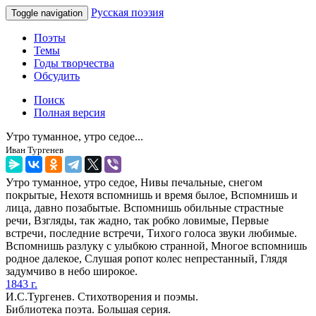
Русская поэзия
Toggle navigation
Поэты
Темы
Годы творчества
Обсудить
Поиск
Полная версия
Утро туманное, утро седое...
Иван Тургенев
Утро туманное, утро седое, Нивы печальные, снегом
покрытые, Нехотя вспомнишь и время былое, Вспомнишь и
лица, давно позабытые. Вспомнишь обильные страстные
речи, Взгляды, так жадно, так робко ловимые, Первые
встречи, последние встречи, Тихого голоса звуки любимые.
Вспомнишь разлуку с улыбкою странной, Многое вспомнишь
родное далекое, Слушая ропот колес непрестанный, Глядя
задумчиво в небо широкое.
1843 г.
И.С.Тургенев. Стихотворения и поэмы.
Библиотека поэта. Большая серия.