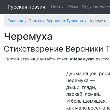
Русская поэзия
Поэты
Темы
Годы творчес
Главная
Поэты
Вероника Тушнова
Черемуха
Черемуха
Стихотворение Вероники 
На этой странице читайти стихи
«Черемуха»
русско
Дурманящей, роси
черемуха —

дыши, гляди,

ласкай, ломай...

И боль щемящая,—
как мало весен впе