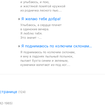
и улыбаюсь, и пою,

и жестяной помятой кружкой

из родничка лесного пью....
»
Я желаю тебе добра!
Улыбаюсь, а сердце плачет

в одинокие вечера.

Я люблю тебя.

Это значит -...
»
Я поднимаюсь по колючим склонам...
Я поднимаюсь по колючим склонам,

я мну в ладонях пыльный полынок,

пылает бухта синим и зеленым,

кузнечики взлетают из-под ног....
 странице
(124)
42-1965)