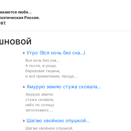
екаются любя...
Поэтическая Россия.
97.
шновой
»
Утро (Вся ночь без сна...)
Вся ночь без сна...

А после, в роще,

березовая тишина,

и всё приемлемее, проще,...
»
Хмурую землю стужа сковала...
Хмурую землю

стужа сковала,

небо по солнцу

затосковало....
»
Шагаю хвойною опушкой...
Шагаю хвойною опушкой,
