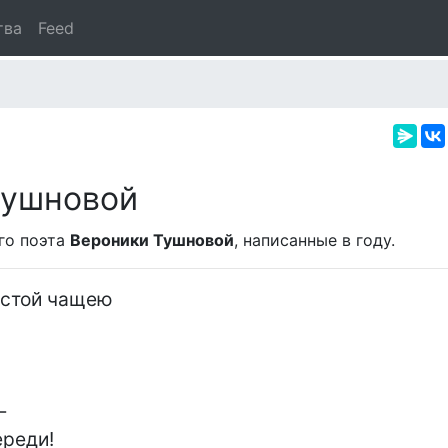
тва
Feed
Тушновой
го поэта
Вероники Тушновой
, написанные в
году.
стой чащею



реди!
