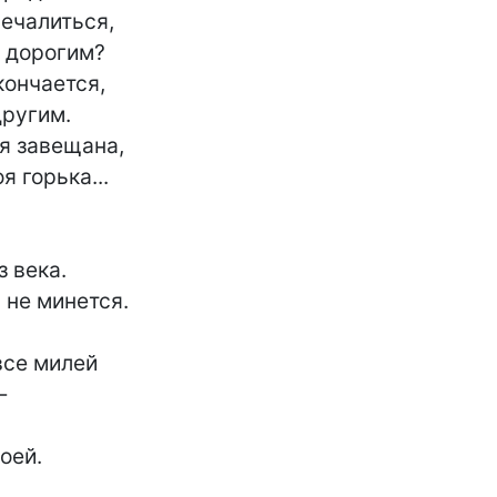
ечалиться,

 дорогим?

кончается,

ругим.

 завещана,

 горька...

 века.

 не минется.

се милей



оей.