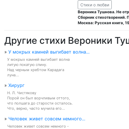
Стихи о любви
Вероника Тушнова. Не отр
Сборник стихотворений. 
Москва: Русская книга, 19
Другие стихи Вероники Ту
»
У мокрых камней выгибает волна...
У мокрых камней выгибает волна

литую покатую спину.

Над черным хребтом Карадага

луна...
»
Хирург
Н. Л. Чистякову

Порой он был ворчливым оттого,

что полшага до старости осталось.

Что, верно, часто мучила его...
»
Человек живет совсем немного...
Человек живет совсем немного -
