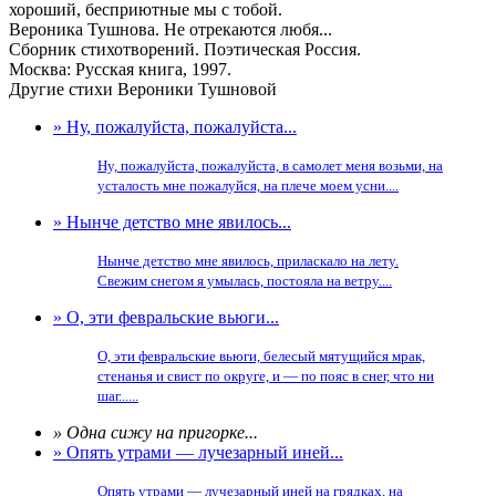
хороший, бесприютные мы с тобой.
Вероника Тушнова. Не отрекаются любя...
Сборник стихотворений. Поэтическая Россия.
Москва: Русская книга, 1997.
Другие стихи Вероники Тушновой
» Ну, пожалуйста, пожалуйста...
Ну, пожалуйста, пожалуйста, в самолет меня возьми, на
усталость мне пожалуйся, на плече моем усни....
» Нынче детство мне явилось...
Нынче детство мне явилось, приласкало на лету.
Свежим снегом я умылась, постояла на ветру....
» О, эти февральские вьюги...
О, эти февральские вьюги, белесый мятущийся мрак,
стенанья и свист по округе, и — по пояс в снег, что ни
шаг......
» Одна сижу на пригорке...
» Опять утрами — лучезарный иней...
Опять утрами — лучезарный иней на грядках, на