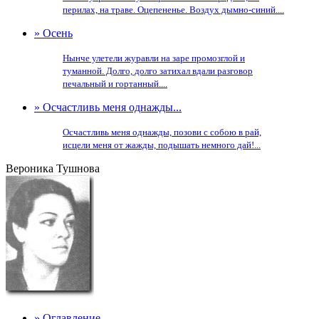
перилах, на траве. Оцепененье. Воздух дымно-синий....
» Осень
Нынче улетели журавли на заре промозглой и
туманной. Долго, долго затихал вдали разговор
печальный и гортанный....
» Осчастливь меня однажды...
Осчастливь меня однажды, позови с собою в рай,
исцели меня от жажды, подышать немного дай!...
Вероника Тушнова
» Оглавление