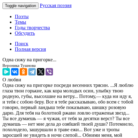
Русская поэзия
Toggle navigation
Поэты
Темы
Годы творчества
Обсудить
Поиск
Полная версия
Одна сижу на пригорке...
Вероника Тушнова
О любви
Одна сижу на пригорке посреди весенних трясин. ...Я люблю
глаза твои горькие, как кора молодых осин, улыбку твою
родную, губы, высохшие на ветру... Потому,— куда ни иду я,
и тебя с собою беру. Все я тебе рассказываю, обо всем с тобой
говорю, первый ландыш тебе показываю, шишку розовую
дарю. Для тебя на болотной ржави ловлю отраженья звезд...
Ты все думаешь — я чужая, от тебя за десятки верст? Ты все
думаешь — нет мне дела до озябшей твоей души? Потемнело,
похолодело, зашуршали в траве ежи... Вот уже и тропы
заросшей не увидеть в ночи слепой... Обними меня, мой