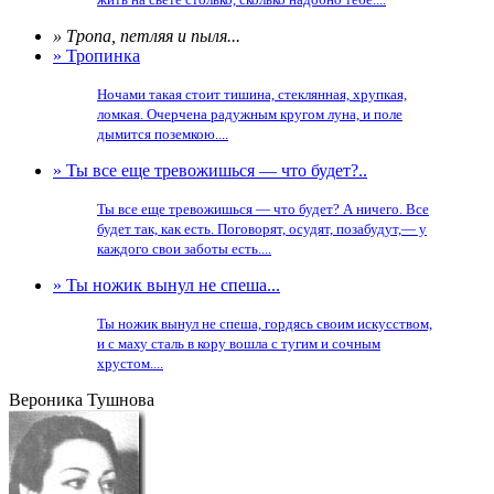
» Тропа, петляя и пыля...
» Тропинка
Ночами такая стоит тишина, стеклянная, хрупкая,
ломкая. Очерчена радужным кругом луна, и поле
дымится поземкою....
» Ты все еще тревожишься — что будет?..
Ты все еще тревожишься — что будет? А ничего. Все
будет так, как есть. Поговорят, осудят, позабудут,— у
каждого свои заботы есть....
» Ты ножик вынул не спеша...
Ты ножик вынул не спеша, гордясь своим искусством,
и с маху сталь в кору вошла с тугим и сочным
хрустом....
Вероника Тушнова