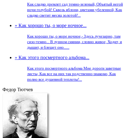
Как сладко дремлет сад темно-зеленый, Объятый негой
ночи голубой! Сквозь яблони, цветами убеленной, Как
сладко светит месяц золотой!...
» Как хорошо ты, о море ночное...
Как хорошо ты, о море ночное,- Здесь лучезарно, там
сизо-темно... В лунном сиянии, словно живое, Ходит, и
дышит, и блещет оно......
» Как этого посмертного альбома...
Как этого посмертного альбома Мне дороги заветные
листы, Как все на них так родственно-знакомо, Как
полно все душевной теплоты!...
Федор Тютчев