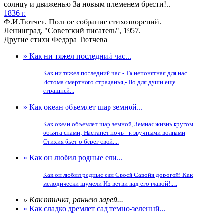
солнцу и движенью За новым племенем брести!..
1836 г.
Ф.И.Тютчев. Полное собрание стихотворений.
Ленинград, "Советский писатель", 1957.
Другие стихи Федора Тютчева
» Как ни тяжел последний час...
Как ни тяжел последний час - Та непонятная для нас
Истома смертного страданья,- Но для души еще
страшней...
» Как океан объемлет шар земной...
Как океан объемлет шар земной, Земная жизнь кругом
объята снами; Настанет ночь - и звучными волнами
Стихия бьет о берег свой....
» Как он любил родные ели...
Как он любил родные ели Своей Савойи дорогой! Как
мелодически шумели Их ветви над его главой!.....
» Как птичка, раннею зарей...
» Как сладко дремлет сад темно-зеленый...