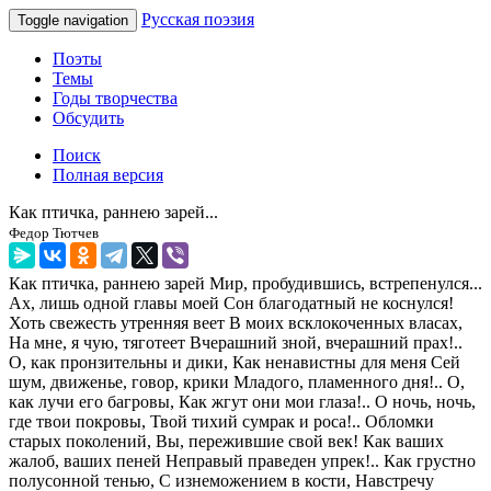
Русская поэзия
Toggle navigation
Поэты
Темы
Годы творчества
Обсудить
Поиск
Полная версия
Как птичка, раннею зарей...
Федор Тютчев
Как птичка, раннею зарей Мир, пробудившись, встрепенулся...
Ах, лишь одной главы моей Сон благодатный не коснулся!
Хоть свежесть утренняя веет В моих всклокоченных власах,
На мне, я чую, тяготеет Вчерашний зной, вчерашний прах!..
О, как пронзительны и дики, Как ненавистны для меня Сей
шум, движенье, говор, крики Младого, пламенного дня!.. О,
как лучи его багровы, Как жгут они мои глаза!.. О ночь, ночь,
где твои покровы, Твой тихий сумрак и роса!.. Обломки
старых поколений, Вы, пережившие свой век! Как ваших
жалоб, ваших пеней Неправый праведен упрек!.. Как грустно
полусонной тенью, С изнеможением в кости, Навстречу