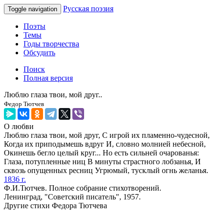
Русская поэзия
Toggle navigation
Поэты
Темы
Годы творчества
Обсудить
Поиск
Полная версия
Люблю глаза твои, мой друг..
Федор Тютчев
О любви
Люблю глаза твои, мой друг, С игрой иx пламенно-чудесной,
Когда иx приподымешь вдруг И, словно молнией небесной,
Окинешь бегло целый круг... Но есть сильней очарованья:
Глаза, потупленные ниц В минуты страстного лобзанья, И
сквозь опущенныx ресниц Угрюмый, тусклый огнь желанья.
1836 г.
Ф.И.Тютчев. Полное собрание стихотворений.
Ленинград, "Советский писатель", 1957.
Другие стихи Федора Тютчева