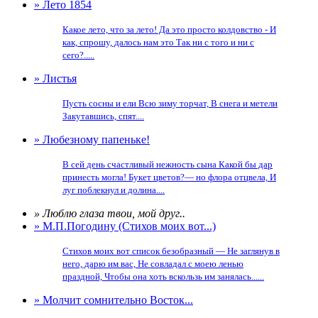
» Лето 1854
Какое лето, что за лето! Да это просто колдовство - И
как, спрошу, далось нам это Так ни с того и ни с
сего?.....
» Листья
Пусть сосны и ели Всю зиму торчат, В снега и метели
Закутавшись, спят....
» Любезному папеньке!
В сей день счастливый нежность сына Какой бы дар
принесть могла! Букет цветов?— но флора отцвела, И
луг поблекнул и долина....
» Люблю глаза твои, мой друг..
» М.П.Погодину (Стихов моих вот...)
Стихов моих вот список безобразный — Не заглянув в
него, дарю им вас, Не совладал с моею ленью
праздной, Чтобы она хоть вскользь им занялась......
» Молчит сомнительно Восток...