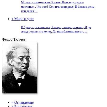
Молчит сомнительно Восток, Повсюду чуткое
молчанье... Что это? Сон иль ожиданье, И близок день
или далек?...
» Море и утес
И бунтует, и клокочет, Хлещет, свищет, и ревет, И до
звезд допрянуть хочет, До незыблемых высот......
Федор Тютчев
» Оглавление
» Биография