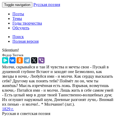
Русская поэзия
Toggle navigation
Поэты
Темы
Годы творчества
Обсудить
Поиск
Полная версия
Silentium!
Федор Тютчев
Молчи, скрывайся и таи И чувства и мечты свои - Пускай в
душевной глубине Встают и заходят оне Безмолвно, как
звезды в ночи,- Любуйся ими - и молчи. Как сердцу высказать
себя? Другому как понять тебя? Поймёт ли он, чем ты
живёшь? Мысль изречённая есть ложь. Взрывая, возмутишь
ключи,- Питайся ими - и молчи. Лишь жить в себе самом умей
- Есть целый мир в душе твоей Таинственно-волшебных дум;
Их оглушит наружный шум, Дневные разгонят лучи,- Внимай
их пенью - и молчи!.. * Молчание! (лат.).
1829 г.
Русская и советская поэзия