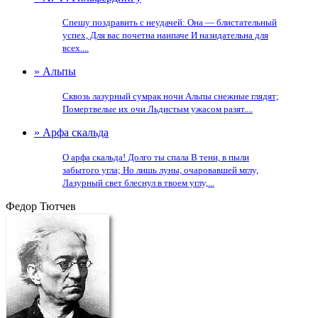
Спешу поздравить с неудачей: Она — блистательный
успех, Для вас почетна наипаче И назидательна для
всех....
» Альпы
Сквозь лазурный сумрак ночи Альпы снежные глядят;
Помертвелые их очи Льдистым ужасом разят....
» Арфа скальда
О арфа скальда! Долго ты спала В тени, в пыли
забытого угла; Но лишь луны, очаровавшей мглу,
Лазурный свет блеснул в твоем углу,...
Федор Тютчев