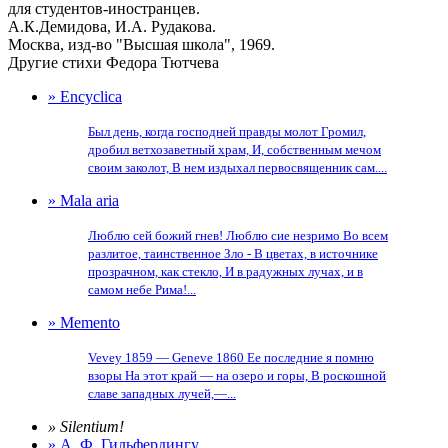
для студентов-иностранцев.
А.К.Демидова, И.А. Рудакова.
Москва, изд-во "Высшая школа", 1969.
Другие стихи Федора Тютчева
» Encyclica
Был день, когда господней правды молот Громил,
дробил ветхозаветный храм, И, собственным мечом
своим заколот, В нем издыхал первосвященник сам....
» Mala aria
Люблю сей божий гнев! Люблю сие незримо Во всем
разлитое, таинственное Зло - В цветах, в источнике
прозрачном, как стекло, И в радужных лучах, и в
самом небе Рима!...
» Memento
Vevey 1859 — Geneve 1860 Ее последние я помню
взоры На этот край — на озеро и горы, В роскошной
славе западных лучей,—...
» Silentium!
» А. Ф. Гильфердингу