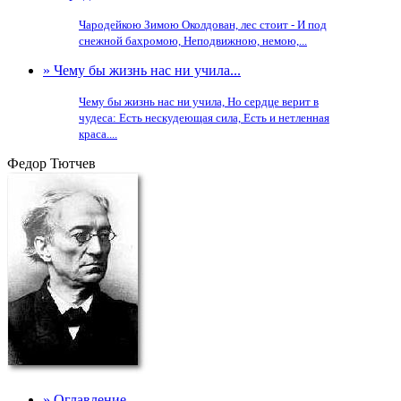
Чародейкою Зимою Околдован, лес стоит - И под
снежной бахромою, Неподвижною, немою,...
» Чему бы жизнь нас ни учила...
Чему бы жизнь нас ни учила, Но сердце верит в
чудеса: Есть нескудеющая сила, Есть и нетленная
краса....
Федор Тютчев
» Оглавление