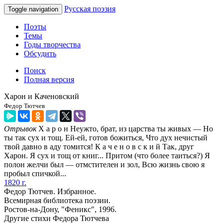
Русская поэзия
Toggle navigation
Поэты
Темы
Годы творчества
Обсудить
Поиск
Полная версия
Харон и Каченовский
Федор Тютчев
Отрывок
X а р о н Неужто, брат, из царства ты живых — Но
ты так сух и тощ. Ей-ей, готов божиться, Что дух нечистый
твой давно в аду томится! К а ч е н о в с к и й Так, друг
Харон. Я сух и тощ от книг... Притом (что более таиться?) Я
полон желчи был — отмстителен и зол, Всю жизнь свою я
пробыл спичкой...
1820 г.
Федор Тютчев. Избранное.
Всемирная библиотека поэзии.
Ростов-на-Дону, "Феникс", 1996.
Другие стихи Федора Тютчева