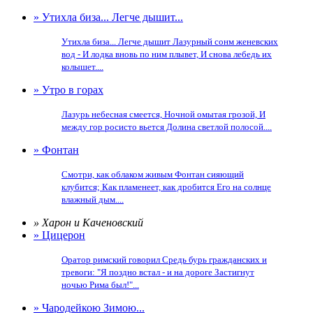
» Утихла биза... Легче дышит...
Утихла биза... Легче дышит Лазурный сонм женевских
вод - И лодка вновь по ним плывет, И снова лебедь их
колышет....
» Утро в горах
Лазурь небесная смеется, Ночной омытая грозой, И
между гор росисто вьется Долина светлой полосой....
» Фонтан
Смотри, как облаком живым Фонтан сияющий
клубится; Как пламенеет, как дробится Его на солнце
влажный дым....
» Харон и Каченовский
» Цицерон
Оратор римский говорил Средь бурь гражданских и
тревоги: "Я поздно встал - и на дороге Застигнут
ночью Рима был!"...
» Чародейкою Зимою...