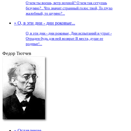
О чем ты воешь, ветр ночной? О чем так сетуешь
безумно?.. Что значит странный голос твой, То глухо
жалобный, то шумно?...
» О, в эти дни - дни роковые...
О, в эти дни - дни роковые, Дни испытаний и утрат -
Отраден будь для ней возврат В места, душе ее
родные!...
Федор Тютчев
» Оглавление