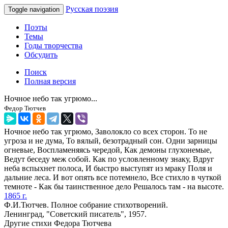
Русская поэзия
Toggle navigation
Поэты
Темы
Годы творчества
Обсудить
Поиск
Полная версия
Ночное небо так угрюмо...
Федор Тютчев
Ночное небо так угрюмо, Заволокло со всех сторон. То не
угроза и не дума, То вялый, безотрадный сон. Одни зарницы
огневые, Воспламеняясь чередой, Как демоны глухонемые,
Ведут беседу меж собой. Как по условленному знаку, Вдруг
неба вспыхнет полоса, И быстро выступят из мраку Поля и
дальние леса. И вот опять все потемнело, Все стихло в чуткой
темноте - Как бы таинственное дело Решалось там - на высоте.
1865 г.
Ф.И.Тютчев. Полное собрание стихотворений.
Ленинград, "Советский писатель", 1957.
Другие стихи Федора Тютчева