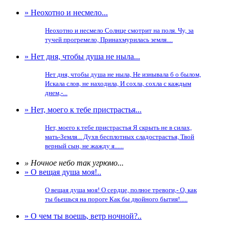
» Неохотно и несмело...
Неохотно и несмело Солнце смотрит на поля. Чу, за
тучей прогремело, Принахмурилась земля....
» Нет дня, чтобы душа не ныла...
Нет дня, чтобы душа не ныла, Не изнывала б о былом,
Искала слов, не находила, И сохла, сохла с каждым
днем,-...
» Нет, моего к тебе пристрастья...
Нет, моего к тебе пристрастья Я скрыть не в силах,
мать-Земля... Духв бесплотных сладострастья, Твой
верный сын, не жажду я......
» Ночное небо так угрюмо...
» О вещая душа моя!..
О вещая душа моя! О сердце, полное тревоги,- О, как
ты бьешься на пороге Как бы двойного бытия!.....
» О чем ты воешь, ветр ночной?..