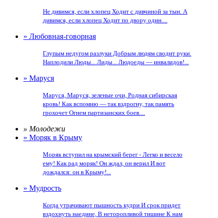
Не дивимся, если хлопец Ходит с дивчиной за тын. А
дивимся, если хлопец Ходит по двору один....
» Любовная-говорная
Глупым недугом разлуки Добрым людям сводит руки.
Наплодили Люды... Лиды... Людоеды — инвалидов!...
» Маруся
Маруся, Маруся, зеленые очи, Родная сибирская
кровь! Как вспомню — так вздрогну, так память
грохочет Огнем партизанских боев....
» Молодежи
» Моряк в Крыму
Моряк вступил на крымский берег - Легко и весело
ему! Как рад моряк! Он ждал, он верил И вот
дождался: он в Крыму!...
» Мудрость
Когда утрачивают пышность кудри И срок придет
вздохнуть наедине, В неторопливой тишине К нам