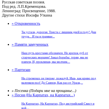
Русская советская поэзия.
Под ред. Л.П.Кременцова.
Ленинград: Просвещение, 1988.
Другие стихи Иосифа Уткина
» Откровенность
Ты устала, дорогая. Триста с лишним дней в году! Дни
труда... И ты в трамвае...
» Памяти замученных
Наш путь крестами обозначен. Но крепок дуб от
старческих морщин! Закал борьбы: теряя, мы не
плачем, И, проклиная, мы молчим....
» Партизан
На стременах он тверже, пожалуй. Ишь, как криво под
валенком пол! До Саянов, Как раз от Урала,...
» Песенка (Подари мне на прощанье...)
» Песня (На Карпатах, на Карпатах...)
На Карпатах, На Карпатах, Под австрийский Свист и
вой,...