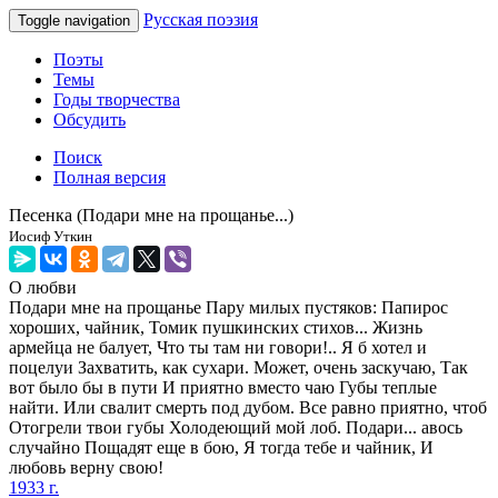
Русская поэзия
Toggle navigation
Поэты
Темы
Годы творчества
Обсудить
Поиск
Полная версия
Песенка (Подари мне на прощанье...)
Иосиф Уткин
О любви
Подари мне на прощанье Пару милых пустяков: Папирос
хороших, чайник, Томик пушкинских стихов... Жизнь
армейца не балует, Что ты там ни говори!.. Я б хотел и
поцелуи Захватить, как сухари. Может, очень заскучаю, Так
вот было бы в пути И приятно вместо чаю Губы теплые
найти. Или свалит смерть под дубом. Все равно приятно, чтоб
Отогрели твои губы Холодеющий мой лоб. Подари... авось
случайно Пощадят еще в бою, Я тогда тебе и чайник, И
любовь верну свою!
1933 г.