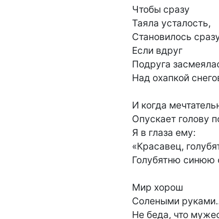
Чтобы сразу

Таяла усталость,

Становилось сразу
Если вдруг

Подруга засмеялас
Над охапкой снегов
И когда мечтатель
Опускает голову по
Я в глаза ему:

«Красавец, голубят
Голубятню синюю о
Мир хорош

Солеными руками...
Не беда, что мужес