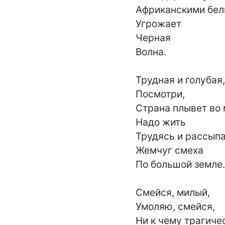
Африканскими бел
Угрожает

Черная

Волна.

Трудная и голубая,

Посмотри,

Страна плывет во мг
Надо жить

Трудясь и рассыпа
Жемчуг смеха

По большой земле.

Смейся, милый,

Умоляю, смейся,

Ни к чему трагичес