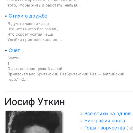
того, чтобы жить и работать, нельзя...
»
Стихи о дружбе
Я думаю чаще и чаще,

Что нет ничего без границ,

Что скроет усатая чаща

Улыбки приятельских лиц,...
»
Счет
Брату1

1

Очень ласково цепкой лапой

Приласкал нас Британский ЛевБританский Лев — английский 
герб.'">2....
Иосиф Уткин
»
Все стихи на одной
»
Биография поэта
»
Годы творчества
(19