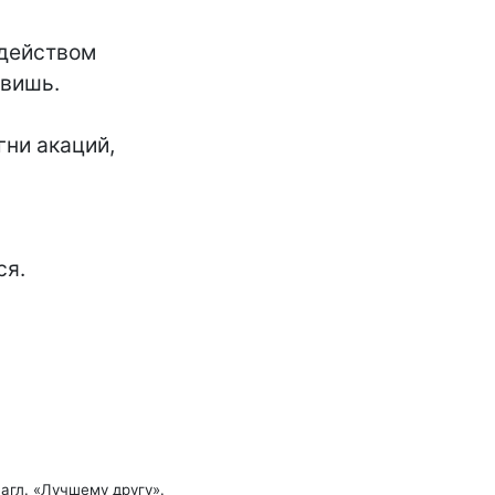
вишь.

гни акаций,
