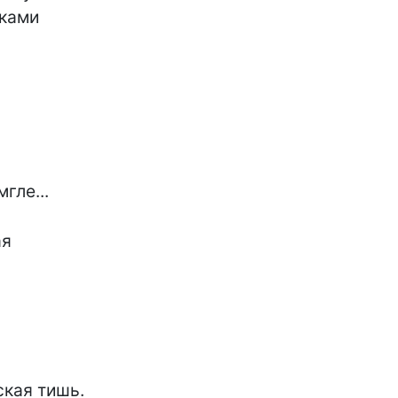
ками

ле...

я

кая тишь.
