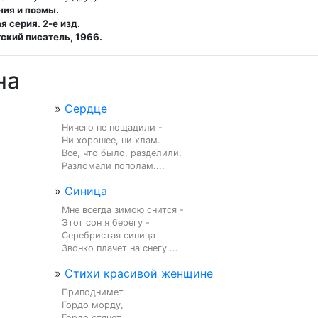
ния и поэмы.
 серия. 2-е изд.
ский писатель, 1966.
на
»
Сердце
Ничего не пощадили -

Ни хорошее, ни хлам.

Все, что было, разделили,

Разломали пополам....
»
Синица
Мне всегда зимою снится -

Этот сон я берегу -

Серебристая синица

Звонко плачет на снегу....
»
Стихи красивой женщине
Приподнимет

Гордо морду,

Гордо стянет
