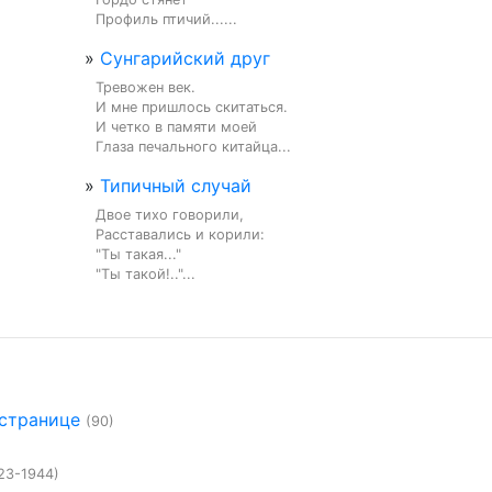
Профиль птичий......
»
Сунгарийский друг
Тревожен век.

И мне пришлось скитаться.

И четко в памяти моей

Глаза печального китайца...
»
Типичный случай
Двое тихо говорили,

Расставались и корили:

"Ты такая..."

"Ты такой!.."...
 странице
(90)
23-1944)