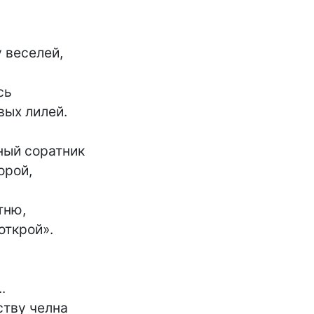
 веселей,

ь

ых лилей.

ный соратник

рой,

ню,

ткрой».



тву челна
