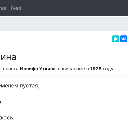
тва
Feed
кина
го поэта
Иосифа Уткина
, написанные в
1928
году.
еменем пустая,



аюсь,
