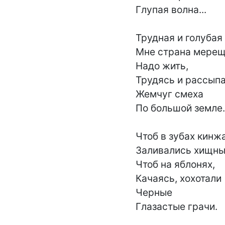
Глупая волна...

Трудная и голубая

Мне страна мерещит
Надо жить,

Трудясь и рассыпа
Жемчуг смеха

По большой земле.

Чтоб в зубах кинжа
Заливались хищные
Чтоб на яблонях,

Качаясь, хохотали

Черные

Глазастые грачи.
