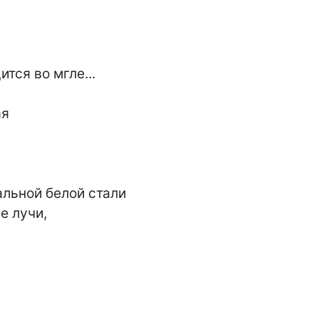
ся во мгле...

я

льной белой стали

 лучи,
