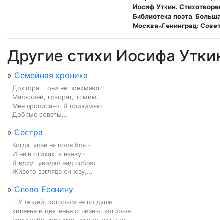
Иосиф Уткин. Стихотворе
Библиотека поэта. Большая
Москва-Ленинград: Совет
Другие стихи Иосифа Утки
»
Семейная хроника
Доктора... они не понимают:

Малярией, говорят, томим.

Мне прописано. Я принимаю

Добрые советы...
»
Сестра
Когда, упав на поле боя -

И не в стихах, а наяву,-

Я вдруг увидел над собою

Живого взгляда синеву,...
»
Слово Есенину
...У людей, которым не по душе

кипенье и цветенье отчизны, которые

сами себя признают негодными для
