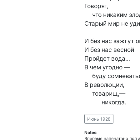
Говорят,

     что никаким злодейством

Старый мир не уди
И без нас зажгут о
И без нас весной

Пройдет вода...

В чем угодно —

     буду сомневаться.

В революции,

     товарищ,—

           никогда.
Июнь 1928
Notes: