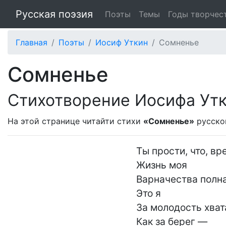
Русская поэзия
Поэты
Темы
Годы творчес
Главная
Поэты
Иосиф Уткин
Сомненье
Сомненье
Стихотворение Иосифа Ут
На этой странице читайти стихи
«Сомненье»
русско
Ты прости, что, вр
Жизнь моя

Варначества полна:
Это я

За молодость хват
Как за берег —
