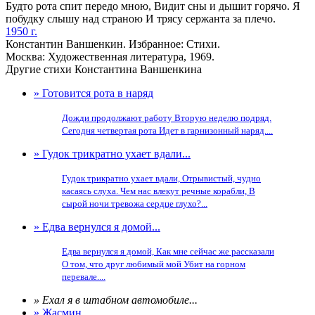
Будто рота спит передо мною, Видит сны и дышит горячо. Я
побудку слышу над страною И трясу сержанта за плечо.
1950 г.
Константин Ваншенкин. Избранное: Стихи.
Москва: Художественная литература, 1969.
Другие стихи Константина Ваншенкина
» Готовится рота в наряд
Дожди продолжают работу Вторую неделю подряд.
Сегодня четвертая рота Идет в гарнизонный наряд....
» Гудок трикратно ухает вдали...
Гудок трикратно ухает вдали, Отрывистый, чудно
касаясь слуха. Чем нас влекут речные корабли, В
сырой ночи тревожа сердце глухо?...
» Едва вернулся я домой...
Едва вернулся я домой, Как мне сейчас же рассказали
О том, что друг любимый мой Убит на горном
перевале....
» Ехал я в штабном автомобиле...
» Жасмин