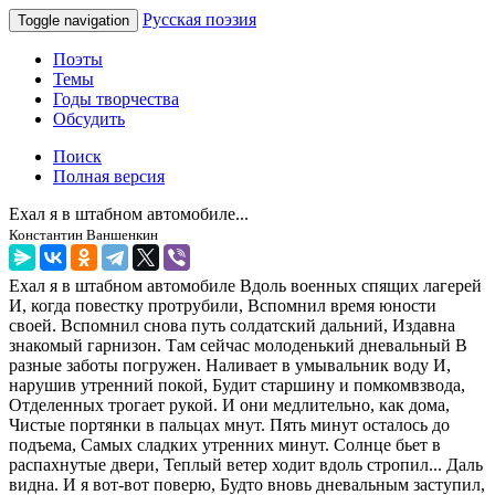
Русская поэзия
Toggle navigation
Поэты
Темы
Годы творчества
Обсудить
Поиск
Полная версия
Ехал я в штабном автомобиле...
Константин Ваншенкин
Ехал я в штабном автомобиле Вдоль военных спящих лагерей
И, когда повестку протрубили, Вспомнил время юности
своей. Вспомнил снова путь солдатский дальний, Издавна
знакомый гарнизон. Там сейчас молоденький дневальный В
разные заботы погружен. Наливает в умывальник воду И,
нарушив утренний покой, Будит старшину и помкомвзвода,
Отделенных трогает рукой. И они медлительно, как дома,
Чистые портянки в пальцах мнут. Пять минут осталось до
подъема, Самых сладких утренних минут. Солнце бьет в
распахнутые двери, Теплый ветер ходит вдоль стропил... Даль
видна. И я вот-вот поверю, Будто вновь дневальным заступил,