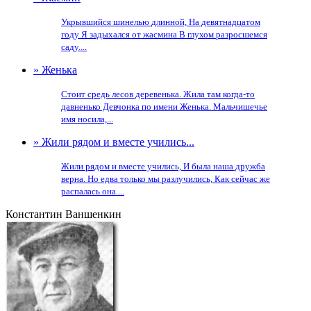
Укрывшийся шинелью длинной, На девятнадцатом
году Я задыхался от жасмина В глухом разросшемся
саду....
» Женька
Стоит средь лесов деревенька. Жила там когда-то
давненько Девчонка по имени Женька. Мальчишечье
имя носила,...
» Жили рядом и вместе учились...
Жили рядом и вместе учились, И была наша дружба
верна. Но едва только мы разлучились, Как сейчас же
распалась она....
Константин Ваншенкин