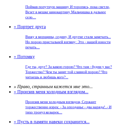
Поймав попутную машину И торопясь, пока светло,
Везет в мешке кинокартину Мальчишка в дальнее
село....
» Портрет друга
Вижу я морщины, седину, И другие стали замечать...
Но порою пристальней взгляну: Это - нашей юности
печать....
» Потомку
Где ты, друг? За какою горою? Что там - будни у вас?
Торжество? Чем ты занят той славной порою? Что
читаешь и любишь кого?...
» Право, странным кажется мне это...
» Пронзив меня холодным взглядом...
Пронзив меня холодным взглядом, Сержант
торжественно изрек: - За опозданье - два наряда!..- И
тихо тронул козырек....
» Пусть в памяти навеки сохранится...