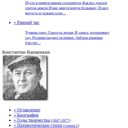
Пусть в памяти навеки сохранится, Как все дороги
снегом замело И как, минуя новую больницу, Я шел
когда-то в дальнее село....
» Ранний час
Туманы тают. Сырость легкая, И, ежась, вздрагивает
сад. Росинки падают неловкие. Заборы влажные
блестят....
Константин Ваншенкин
» Оглавление
» Биография
» Годы творчества
(1947-1977)
» Патриотические стихи
(стихов 1)