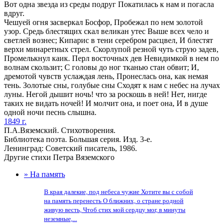
Вот одна звезда из среды подруг Покатилась к нам и погасла
вдруг.
Чешуей огня засверкал Босфор, Пробежал по нем золотой
узор. Средь блестящих скал великан утес Выше всех чело и
светлей вознес; Кипарис в тени серебром расцвел, И блестят
верхи минаретных стрел. Скорлупой резной чуть струю задев,
Промелькнул каик. Перл восточных дев Невидимкой в нем по
волнам скользит; С головы до ног тканью стан обвит; И,
дремотой чувств услаждая лень, Пронеслась она, как немая
тень. Золотые сны, голубые сны Сходят к нам с небес на лучах
луны. Негой дышит ночь! что за роскошь в ней! Нет, нигде
таких не видать ночей! И молчит она, и поет она, И в душе
одной ночи песнь слышна.
1849 г.
П.А.Вяземский. Стихотворения.
Библиотека поэта. Большая серия. Изд. 3-е.
Ленинград: Советский писатель, 1986.
Другие стихи Петра Вяземского
» На память
В края далекие, под небеса чужие Хотите вы с собой
на память перенесть О ближних, о стране родной
живую весть, Чтоб стих мой сердцу мог, в минуты
неземные,...