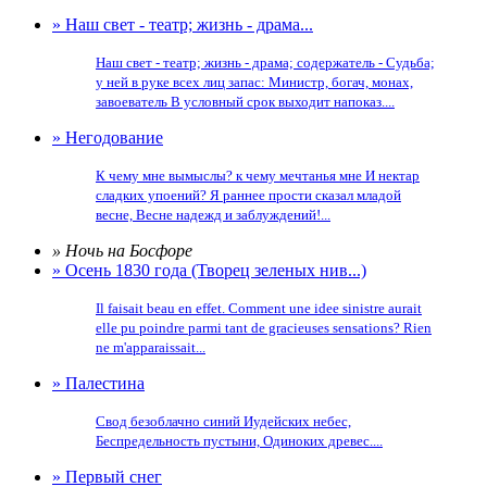
» Наш свет - театр; жизнь - драма...
Наш свет - театр; жизнь - драма; содержатель - Судьба;
у ней в руке всех лиц запас: Министр, богач, монах,
завоеватель В условный срок выходит напоказ....
» Негодование
К чему мне вымыслы? к чему мечтанья мне И нектар
сладких упоений? Я раннее прости сказал младой
весне, Весне надежд и заблуждений!...
» Ночь на Босфоре
» Осень 1830 года (Творец зеленых нив...)
Il faisait beau en effet. Comment une idee sinistre aurait
elle pu poindre parmi tant de gracieuses sensations? Rien
ne m'apparaissait...
» Палестина
Свод безоблачно синий Иудейских небес,
Беспредельность пустыни, Одиноких древес....
» Первый снег