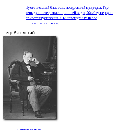
Пусть нежный баловень полуденной природы, Где
тень душистее, красноречивей воды, Улыбку первую
приветствует весны! Сын пасмурных небес
полуночной страны,...
Петр Вяземский