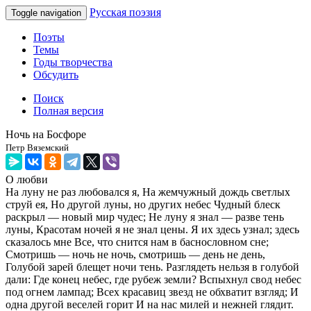
Русская поэзия
Toggle navigation
Поэты
Темы
Годы творчества
Обсудить
Поиск
Полная версия
Ночь на Босфоре
Петр Вяземский
О любви
На луну не раз любовался я, На жемчужный дождь светлых
струй ея, Но другой луны, но других небес Чудный блеск
раскрыл — новый мир чудес; Не луну я знал — разве тень
луны, Красотам ночей я не знал цены. Я их здесь узнал; здесь
сказалось мне Все, что снится нам в баснословном сне;
Смотришь — ночь не ночь, смотришь — день не день,
Голубой зарей блещет ночи тень. Разглядеть нельзя в голубой
дали: Где конец небес, где рубеж земли? Вспыхнул свод небес
под огнем лампад; Всех красавиц звезд не обхватит взгляд; И
одна другой веселей горит И на нас милей и нежней глядит.