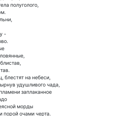
ела полуголого,

м.

льни,

 -

во.

е

ловянные,

блистав,

ав.

, блестят на небеси,

ырнув удушливого чада,

пламени заплаканное

еясной морды

 порой очами черта.
