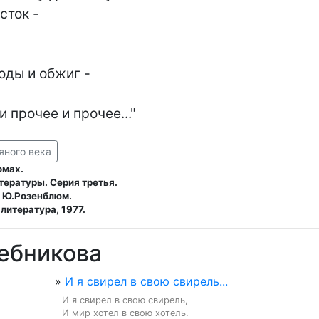
ды и обжиг -

 прочее и прочее..."
яного века
омах.
тературы. Серия третья.
, Ю.Розенблюм.
литература, 1977.
ебникова
»
И я свирел в свою свирель...
И я свирел в свою свирель,

И мир хотел в свою хотель.
