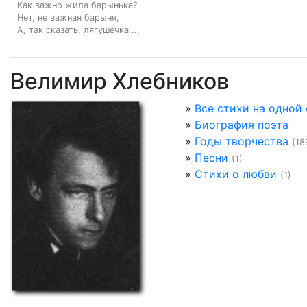
Как важно жила барынька?

Нет, не важная барыня,

А, так сказать, лягушечка:...
Велимир Хлебников
»
Все стихи на одной
»
Биография поэта
»
Годы творчества
(18
»
Песни
(1)
»
Стихи о любви
(1)