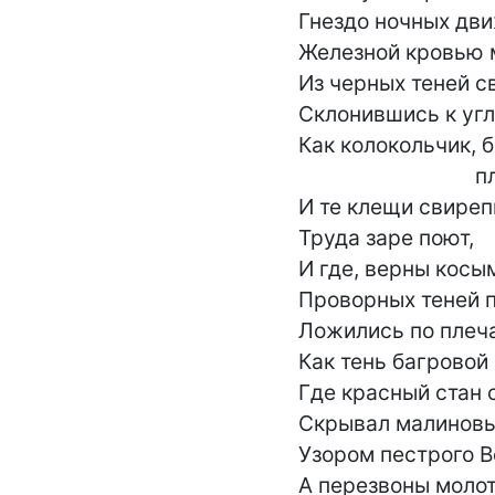
Гнездо ночных дви
Железной кровью м
Из черных теней св
Склонившись к угл
Как колокольчик, 
                                плачем.

И те клещи свиреп
Труда заре поют,

И где, верны косым
Проворных теней п
Ложились по плеча
Как тень багровой 
Где красный стан 
Скрывал малиновы
Узором пестрого Во
А перезвоны молотк