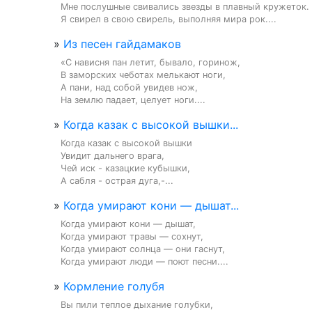
Мне послушные свивались звезды в плавный кружеток.

Я свирел в свою свирель, выполняя мира рок....
»
Из песен гайдамаков
«С нависня пан летит, бывало, горинож,

В заморских чеботах мелькают ноги,

А пани, над собой увидев нож,

На землю падает, целует ноги....
»
Когда казак с высокой вышки...
Когда казак с высокой вышки

Увидит дальнего врага,

Чей иск - казацкие кубышки,

А сабля - острая дуга,-...
»
Когда умирают кони — дышат...
Когда умирают кони — дышат,

Когда умирают травы — сохнут,

Когда умирают солнца — они гаснут,

Когда умирают люди — поют песни....
»
Кормление голубя
Вы пили теплое дыхание голубки,
