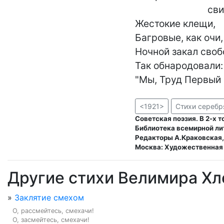
                             свисток -

Жестокие клещи,

Багровые, как очи,

Ночной закал свобо
Так обнародовали:

"Мы, Труд Первый и
<1921>
Стихи серебр
Советская поэзия. В 2-х т
Библиотека всемирной ли
Редакторы А.Краковская
Москва: Художественная 
Другие стихи Велимира Хл
»
Заклятие смехом
О, рассмейтесь, смехачи!

О, засмейтесь, смехачи!
