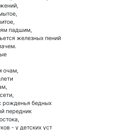
жений,

ытое,

итое,

ям падшим,

бьется железных пений

ые

 очам,

лети

м,

сети,

с рожденья бедных

й передник

стока,

ов - у детских уст
