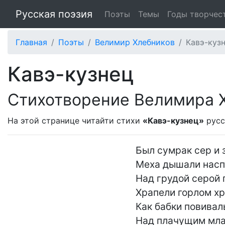
Русская поэзия
Поэты
Темы
Годы творчес
Главная
Поэты
Велимир Хлебников
Кавэ-куз
Кавэ-кузнец
Стихотворение Велимира 
На этой странице читайти стихи
«Кавэ-кузнец»
русс
Был сумрак сер и з
Меха дышали наспе
Над грудой серой 
Храпели горлом хри
Как бабки повивал
Над плачущим мла