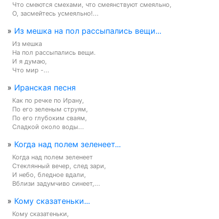
Что смеются смехами, что смеянствуют смеяльно,

О, засмейтесь усмеяльно!...
»
Из мешка на пол рассыпались вещи...
Из мешка

На пол рассыпались вещи.

И я думаю,

Что мир -...
»
Иранская песня
Как по речке по Ирану,

По его зеленым струям,

По его глубоким сваям,

Сладкой около воды...
»
Когда над полем зеленеет...
Когда над полем зеленеет

Стеклянный вечер, след зари,

И небо, бледное вдали,

Вблизи задумчиво синеет,...
»
Кому сказатеньки...
Кому сказатеньки,
