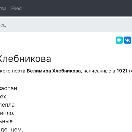
тва
Feed
нец
Хлебникова
кого поэта
Велимира Хлебникова
, написанные в
1921
г
аспан.

х,

пепла

пло.

ьные

денцем,
