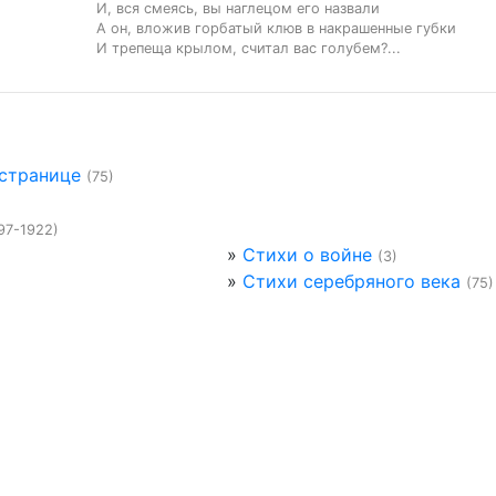
И, вся смеясь, вы наглецом его назвали

А он, вложив горбатый клюв в накрашенные губки

И трепеща крылом, считал вас голубем?...
 странице
(75)
97-1922)
»
Стихи о войне
(3)
»
Стихи серебряного века
(75)