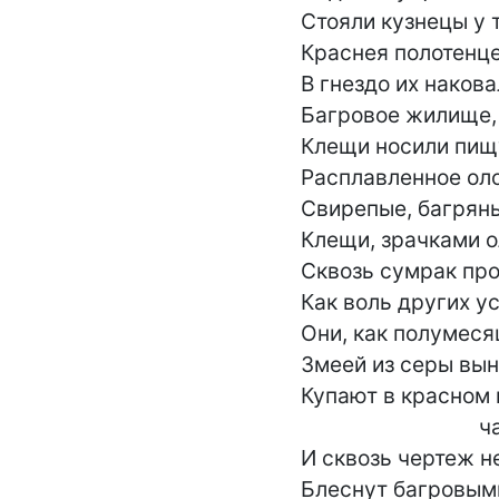
Стояли кузнецы у т
Краснея полотенце
В гнездо их накова
Багровое жилище,

Клещи носили пищу
Расплавленное оло
Свирепые, багряны
Клещи, зрачками о
Сквозь сумрак про
Как воль других уст
Они, как полумесяц
Змеей из серы вын
Купают в красном 
                                чадо

И сквозь чертеж н
Блеснут багровыми