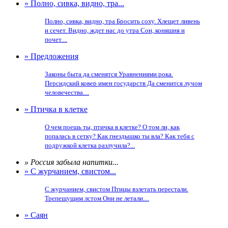
» Полно, сивка, видно, тра...
Полно, сивка, видно, тра Бросить соху. Хлещет ливень
и сечет. Видно, ждет нас до утра Сон, коняшня и
почет....
» Предложения
Законы быта да сменятся Уравнениями рока.
Персидский ковер имен государств Да сменится лучом
человечества....
» Птичка в клетке
О чем поешь ты, птичка в клетке? О том ли, как
попалась в сетку? Как гнездышко ты вла? Как тебя с
подружкой клетка разлучила?...
» Россия забыла напитки...
» С журчанием, свистом...
С журчанием, свистом Птицы взлетать перестали.
Трепещущим лстом Они не летали....
» Саян