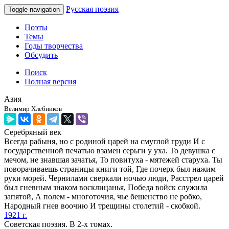
Русская поэзия
Toggle navigation
Поэты
Темы
Годы творчества
Обсудить
Поиск
Полная версия
Азия
Велимир Хлебников
Серебряный век
Всегда рабыня, но с родиной царей на смуглой груди И с
государственной печатью взамен серьги у уха. То девушка с
мечом, не знавшая зачатья, То повитуха - мятежей старуха. Ты
поворачиваешь страницы книги той, Где почерк был нажим
руки морей. Чернилами сверкали ночью люди, Расстрел царей
был гневным знаком восклицанья, Победа войск служила
запятой, А полем - многоточия, чье бешенство не робко,
Народный гнев воочию И трещины столетий - скобкой.
1921 г.
Советская поэзия. В 2-х томах.