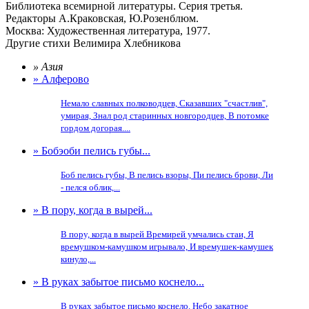
Библиотека всемирной литературы. Серия третья.
Редакторы А.Краковская, Ю.Розенблюм.
Москва: Художественная литература, 1977.
Другие стихи Велимира Хлебникова
» Азия
» Алферово
Немало славных полководцев, Сказавших "счастлив",
умирая, Знал род старинных новгородцев, В потомке
гордом догорая....
» Бобэоби пелись губы...
Боб пелись губы, В пелись взоры, Пи пелись брови, Ли
- пелся облик,...
» В пору, когда в вырей...
В пору, когда в вырей Времирей умчались стаи, Я
времушком-камушком игрывало, И времушек-камушек
кинуло,...
» В руках забытое письмо коснело...
В руках забытое письмо коснело. Небо закатное