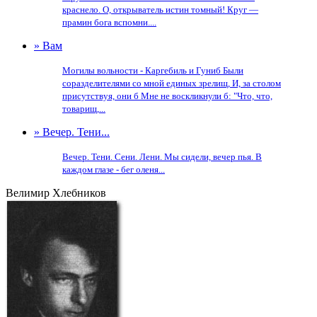
краснело. О, открыватель истин томный! Круг —
прамин бога вспомни....
» Вам
Могилы вольности - Каргебиль и Гуниб Были
соразделителями со мной единых зрелищ, И, за столом
присутствуя, они б Мне не воскликнули б: "Что, что,
товарищ,...
» Вечер. Тени...
Вечер. Тени. Сени. Лени. Мы сидели, вечер пья. В
каждом глазе - бег оленя...
Велимир Хлебников