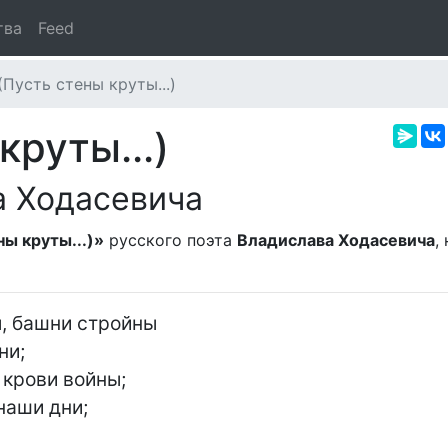
тва
Feed
(Пусть стены круты...)
круты...)
а Ходасевича
ны круты...)»
русского поэта
Владислава Ходасевича
,
, башни стройны

и;

крови войны;

аши дни;
