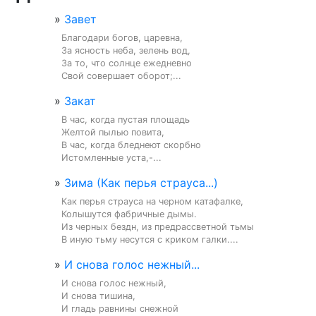
»
Завет
Благодари богов, царевна,

За ясность неба, зелень вод,

За то, что солнце ежедневно

Свой совершает оборот;...
»
Закат
В час, когда пустая площадь

Желтой пылью повита,

В час, когда бледнеют скорбно

Истомленные уста,-...
»
Зима (Как перья страуса...)
Как перья страуса на черном катафалке,

Колышутся фабричные дымы.

Из черных бездн, из предрассветной тьмы

В иную тьму несутся с криком галки....
»
И снова голос нежный...
И снова голос нежный,

И снова тишина,

И гладь равнины снежной
