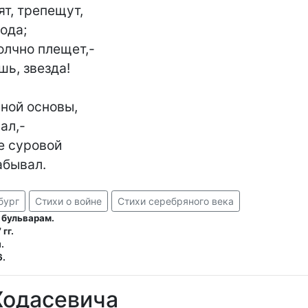
т, трепещут,

ода;

лчно плещет,-

ь, звезда!

ной основы,

л,-

е суровой

абывал.
бург
Стихи о войне
Стихи серебряного века
 бульварам.
гг.
.
6.
Ходасевича