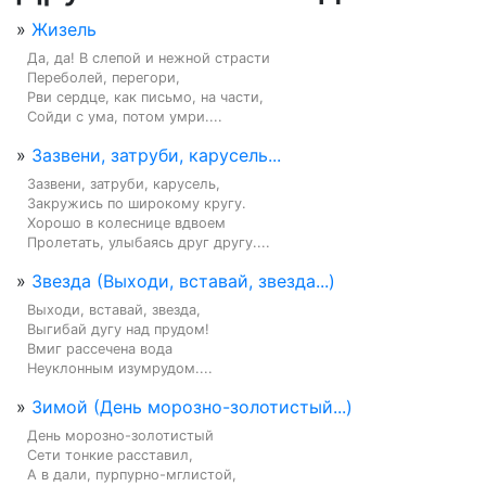
»
Жизель
Да, да! В слепой и нежной страсти

Переболей, перегори,

Рви сердце, как письмо, на части,

Сойди с ума, потом умри....
»
Зазвени, затруби, карусель...
Зазвени, затруби, карусель,

Закружись по широкому кругу.

Хорошо в колеснице вдвоем

Пролетать, улыбаясь друг другу....
»
Звезда (Выходи, вставай, звезда...)
Выходи, вставай, звезда,

Выгибай дугу над прудом!

Вмиг рассечена вода

Неуклонным изумрудом....
»
Зимой (День морозно-золотистый...)
День морозно-золотистый

Сети тонкие расставил,

А в дали, пурпурно-мглистой,
