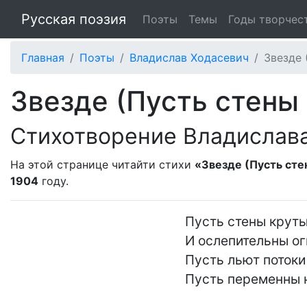
Русская поэзия
Поэты
Темы
Годы творчес
Главная
Поэты
Владислав Ходасевич
Звезде 
Звезде (Пусть стены 
Стихотворение Владислав
На этой странице читайти стихи
«Звезде (Пусть сте
1904
году.
Пусть стены круты
И ослепительны огн
Пусть льют потоки 
Пусть переменны н