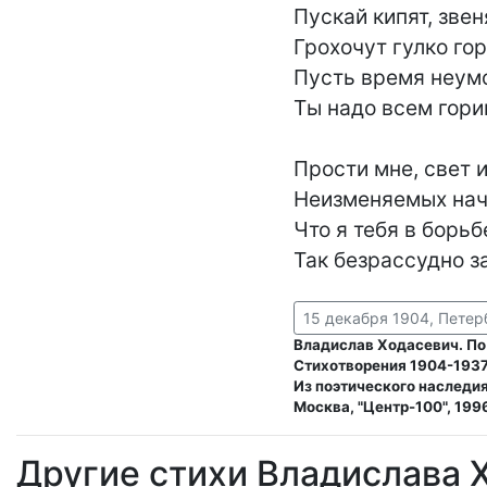
Пускай кипят, звеня
Грохочут гулко гор
Пусть время неумо
Ты надо всем гориш
Прости мне, свет и
Неизменяемых нача
Что я тебя в борьб
Так безрассудно з
15 декабря 1904, Петер
Владислав Ходасевич. По
Стихотворения 1904-1937 
Из поэтического наследия
Москва, "Центр-100", 199
Другие стихи Владислава 