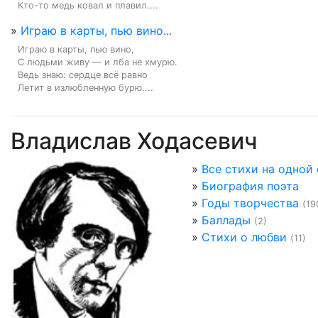
Кто-то медь ковал и плавил....
»
Играю в карты, пью вино...
Играю в карты, пью вино,

С людьми живу — и лба не хмурю.

Ведь знаю: сердце всё равно

Летит в излюбленную бурю....
Владислав Ходасевич
»
Все стихи на одной
»
Биография поэта
»
Годы творчества
(19
»
Баллады
(2)
»
Стихи о любви
(11)