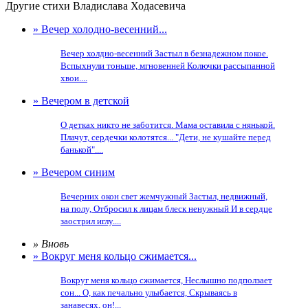
Другие стихи Владислава Ходасевича
» Вечер холодно-весенний...
Вечер холдно-весенний Застыл в безнадежном покое.
Вспыхнули тоньше, мгновенней Колючки рассыпанной
хвои....
» Вечером в детской
О детках никто не заботится. Мама оставила с нянькой.
Плачут, сердечки колотятся... "Дети, не кушайте перед
банькой"....
» Вечером синим
Вечерних окон свет жемчужный Застыл, недвижный,
на полу, Отбросил к лицам блеск ненужный И в сердце
заострил иглу....
» Вновь
» Вокруг меня кольцо сжимается...
Вокруг меня кольцо сжимается, Неслышно подползает
сон... О, как печально улыбается, Скрываясь в
занавесях, он!...