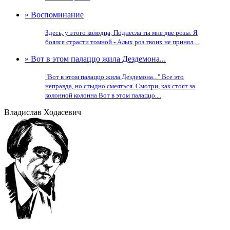
» Воспоминание
Здесь, у этого колодца, Поднесла ты мне две розы. Я
боялся страсти томной - Алых роз твоих не принял....
» Вот в этом палаццо жила Дездемона...
"Вот в этом палаццо жила Дездемона..." Все это
неправда, но стыдно смеяться. Смотри, как стоят за
колонной колонна Вот в этом палаццо....
Владислав Ходасевич