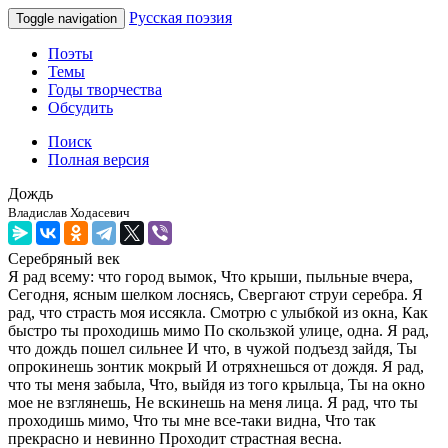
Русская поэзия
Toggle navigation
Поэты
Темы
Годы творчества
Обсудить
Поиск
Полная версия
Дождь
Владислав Ходасевич
Серебряный век
Я рад всему: что город вымок, Что крыши, пыльные вчера,
Сегодня, ясным шелком лоснясь, Свергают струи серебра. Я
рад, что страсть моя иссякла. Смотрю с улыбкой из окна, Как
быстро ты проходишь мимо По скользкой улице, одна. Я рад,
что дождь пошел сильнее И что, в чужой подъезд зайдя, Ты
опрокинешь зонтик мокрый И отряхнешься от дождя. Я рад,
что ты меня забыла, Что, выйдя из того крыльца, Ты на окно
мое не взглянешь, Не вскинешь на меня лица. Я рад, что ты
проходишь мимо, Что ты мне все-таки видна, Что так
прекрасно и невинно Проходит страстная весна.