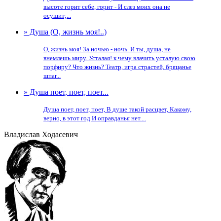
высоте горит себе, горит - И слез моих она не
осушит;...
» Душа (О, жизнь моя!..)
О, жизнь моя! За ночью - ночь. И ты, душа, не
внемлешь миру. Усталая! к чему влачить усталую свою
порфиру? Что жизнь? Театр, игра страстей, бряцанье
шпаг...
» Душа поет, поет, поет...
Душа поет, поет, поет, В душе такой расцвет, Какому,
верно, в этот год И оправданья нет....
Владислав Ходасевич