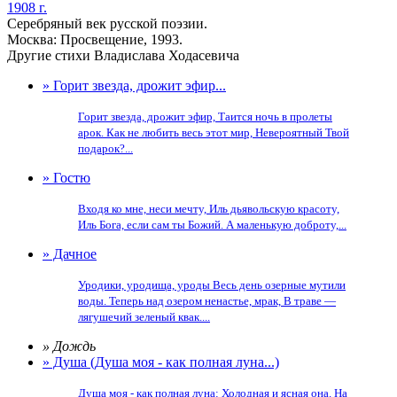
1908 г.
Серебряный век русской поэзии.
Москва: Просвещение, 1993.
Другие стихи Владислава Ходасевича
» Горит звезда, дрожит эфир...
Горит звезда, дрожит эфир, Таится ночь в пролеты
арок. Как не любить весь этот мир, Невероятный Твой
подарок?...
» Гостю
Входя ко мне, неси мечту, Иль дьявольскую красоту,
Иль Бога, если сам ты Божий. А маленькую доброту,...
» Дачное
Уродики, уродища, уроды Весь день озерные мутили
воды. Теперь над озером ненастье, мрак, В траве —
лягушечий зеленый квак....
» Дождь
» Душа (Душа моя - как полная луна...)
Душа моя - как полная луна: Холодная и ясная она. На