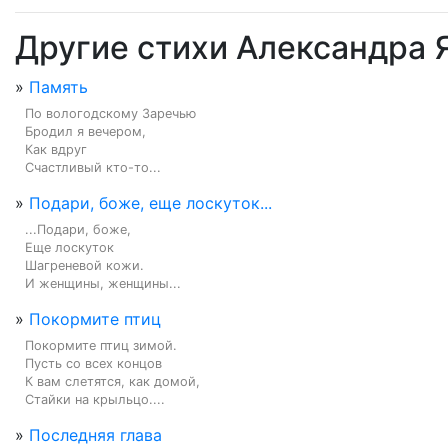
Другие стихи Александра
»
Память
По вологодскому Заречью

Бродил я вечером,

Как вдруг

Счастливый кто-то...
»
Подари, боже, еще лоскуток...
...Подари, боже,

Еще лоскуток

Шагреневой кожи.

И женщины, женщины...
»
Покормите птиц
Покормите птиц зимой.

Пусть со всех концов

К вам слетятся, как домой,

Стайки на крыльцо....
»
Последняя глава