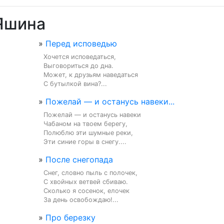
 Яшина
»
Перед исповедью
Хочется исповедаться,

Выговориться до дна.

Может, к друзьям наведаться

С бутылкой вина?...
»
Пожелай — и останусь навеки...
Пожелай — и останусь навеки

Чабаном на твоем берегу,

Полюблю эти шумные реки,

Эти синие горы в снегу....
»
После снегопада
Снег, словно пыль с полочек,

С хвойных ветвей сбиваю.

Сколько я сосенок, елочек

За день освобождаю!...
»
Про березку