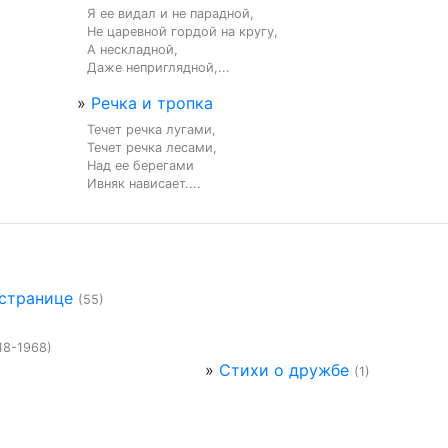
Я ее видал и не парадной,

Не царевной гордой на кругу,

А нескладной,

Даже неприглядной,...
»
Речка и тропка
Течет речка лугами,

Течет речка лесами,

Над ее берегами

Ивняк нависает....
 странице
(55)
18-1968)
»
Стихи о дружбе
(1)