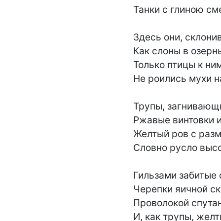
Танки с глиною см
Здесь они, склонив
Как слоны в озерны
Только птицы к ним
Не роились мухи на
Трупы, загнивающи
Ржавые винтовки и
Желтый ров с разм
Словно русло высо
Гильзами забитые о
Черепки яичной ск
Проволокой спутан
И, как трупы, желты