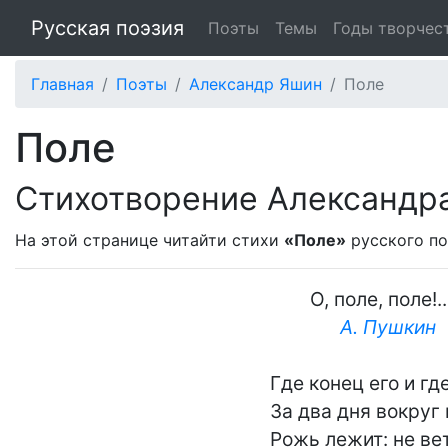
Русская поэзия
Поэты
Темы
Годы творчес
Главная
Поэты
Александр Яшин
Поле
Поле
Стихотворение Александр
На этой странице читайти стихи
«Поле»
русского п
        О, поле, поле!..

А. Пушкин
Где конец его и где
За два дня вокруг 
Рожь лежит: не вет