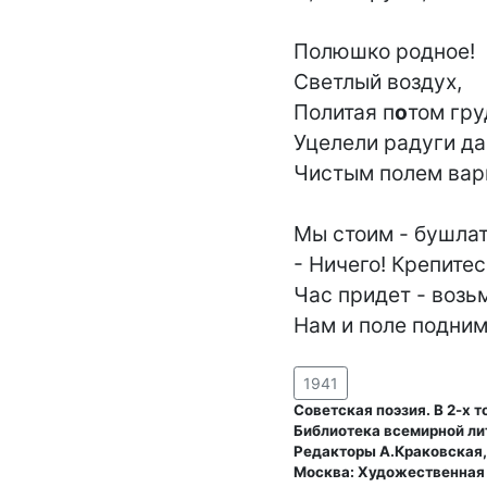
Полюшко родное!

Светлый воздух,

Политая п
о
том гру
Уцелели радуги да 
Чистым полем вар
Мы стоим - бушлат
- Ничего! Крепитес
Час придет - возь
Нам и поле подним
1941
Советская поэзия. В 2-х т
Библиотека всемирной ли
Редакторы А.Краковская
Москва: Художественная 