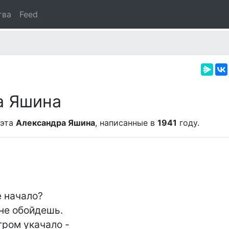
тва
Feed
а Яшина
оэта
Александра Яшина
, написанные в
1941
году.
 начало?

не обойдешь.

ром укачало -
