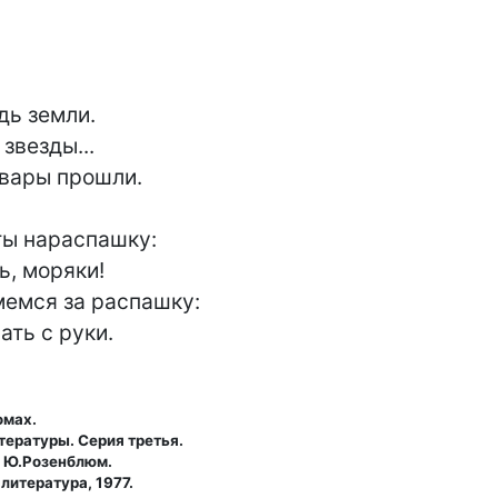
дь земли.

звезды...

вары прошли.

ы нараспашку:

ь, моряки!

мемся за распашку:

ать с руки.
омах.
тературы. Серия третья.
, Ю.Розенблюм.
литература, 1977.