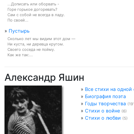
...Дописать или оборвать -

Горе горькое догоревать?

Сам с собой не всегда в ладу.

По своей...
»
Пустырь
Сколько лет мы видим этот дом —

Ни куста, ни деревца кругом.

Своего соседа не пойму.

Как же так:...
Александр Яшин
»
Все стихи на одной
»
Биография поэта
»
Годы творчества
(19
»
Стихи о войне
(6)
»
Стихи о любви
(5)