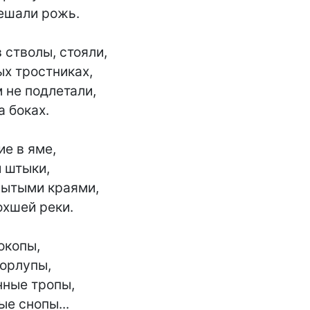
ешали рожь.

 стволы, стояли,

х тростниках,

 не подлетали,

 боках.

е в яме,

 штыки,

ытыми краями,

хшей реки.

копы,

орлупы,

ные тропы,

е снопы...
