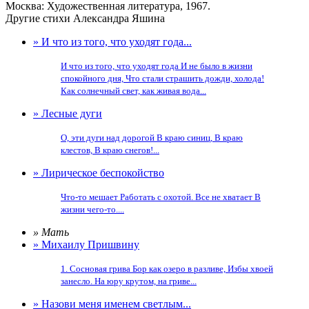
Москва: Художественная литература, 1967.
Другие стихи Александра Яшина
» И что из того, что уходят года...
И что из того, что уходят года И не было в жизни
спокойного дня, Что стали страшить дожди, холода!
Как солнечный свет, как живая вода...
» Лесные дуги
О, эти дуги над дорогой В краю синиц, В краю
клестов, В краю снегов!...
» Лирическое беспокойство
Что-то мешает Работать с охотой. Все не хватает В
жизни чего-то....
» Мать
» Михаилу Пришвину
1. Сосновая грива Бор как озеро в разливе, Избы хвоей
занесло. На юру крутом, на гриве...
» Назови меня именем светлым...