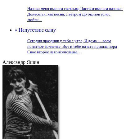
Назови меня именем светлым, Чистым именем назови -
Донесется, как песня, с ветром До окопов голос
любви....
» Напутствие сыну
Сегодня праздник у тебя с утра, И дома — всем
понятное волненье. Вот и тебе начать пришла пора
Свое второе летоисчисленье....
Александр Яшин