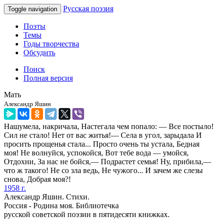
Русская поэзия
Toggle navigation
Поэты
Темы
Годы творчества
Обсудить
Поиск
Полная версия
Мать
Александр Яшин
Нашумела, накричала, Настегала чем попало: — Все постыло!
Сил не стало! Нет от вас житья!— Села в угол, зарыдала И
просить прощенья стала... Просто очень ты устала, Бедная
моя! Не волнуйся, успокойся, Вот тебе вода — умойся,
Отдохни, За нас не бойся,— Подрастет семья! Ну, прибила,—
что ж такого! Не со зла ведь, Не чужого... И зачем же слезы
снова, Добрая моя?!
1958 г.
Александр Яшин. Стихи.
Россия - Родина моя. Библиотечка
русской советской поэзии в пятидесяти книжках.