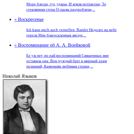
Море блеска, гул, удары, И земля потрясена; То
стеклянная стена О скалы раздроблена,...
» Воскресенье
Ich kann mich auch verstellen. Ramler Недолго на небе
горела Мне благосклонная звезда,...
» Воспоминание об А. А. Воейковой
Ее уж нет, но рай воспоминаний Священных мне
оставила она: Вон чуждый брег и мирный храм
познаний, Каменами любимая страна;...
Николай Языков