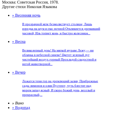
Москва: Советская Россия, 1978.
Другие стихи Николая Языкова
» Весенняя ночь
В прозрачной мгле безмолвствует столица; Лишь
изредка на шум и глас ночной Откликнется дремавший
часовой, Иль топнет конь, и быстро колесница...
» Весна
Великолепный день! На мягкой мураве Лежу,— ни
облачка в небесной синеве! Цветет зеленый луг;
чистейший воздух горный Прохладой сладостной и
негой животворной...
» Вечер
Ложатся тени гор на дремлющий залив; Прибрежные
сады лимонов и олив Пустеют; чуть блестит над
морем запад ясный, И скоро божий день, веселый и
прекрасный,...
» Вино
» Водопад