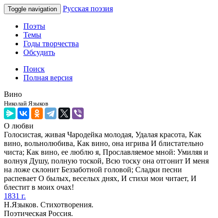
Русская поэзия
Toggle navigation
Поэты
Темы
Годы творчества
Обсудить
Поиск
Полная версия
Вино
Николай Языков
О любви
Голосистая, живая Чародейка молодая, Удалая красота, Как
вино, вольнолюбива, Как вино, она игрива И блистательно
чиста; Как вино, ее люблю я, Прославляемое мной: Умиляя и
волнуя Душу, полную тоской, Всю тоску она отгонит И меня
на ложе склонит Беззаботной головой; Сладки песни
распевает О былых, веселых днях, И стихи мои читает, И
блестит в моих очах!
1831 г.
Н.Языков. Стихотворения.
Поэтическая Россия.