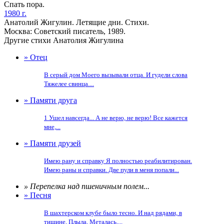
Спать пора.
1980 г.
Анатолий Жигулин. Летящие дни. Стихи.
Москва: Советский писатель, 1989.
Другие стихи Анатолия Жигулина
» Отец
В серый дом Моего вызывали отца. И гудели слова
Тяжелее свинца....
» Памяти друга
1 Ушел навсегда... А не верю, не верю! Все кажется
мне,...
» Памяти друзей
Имею рану и справку Я полностью реабилитирован.
Имею раны и справки. Две пули в меня попали...
» Перепелка над пшеничным полем...
» Песня
В шахтерском клубе было тесно. И над рядами, в
тишине, Плыла, Металась,...