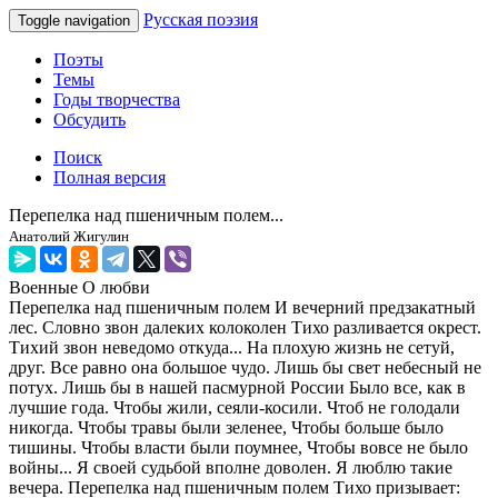
Русская поэзия
Toggle navigation
Поэты
Темы
Годы творчества
Обсудить
Поиск
Полная версия
Перепелка над пшеничным полем...
Анатолий Жигулин
Военные
О любви
Перепелка над пшеничным полем И вечерний предзакатный
лес. Словно звон далеких колоколен Тихо разливается окрест.
Тихий звон неведомо откуда... На плохую жизнь не сетуй,
друг. Все равно она большое чудо. Лишь бы свет небесный не
потух. Лишь бы в нашей пасмурной России Было все, как в
лучшие года. Чтобы жили, сеяли-косили. Чтоб не голодали
никогда. Чтобы травы были зеленее, Чтобы больше было
тишины. Чтобы власти были поумнее, Чтобы вовсе не было
войны... Я своей судьбой вполне доволен. Я люблю такие
вечера. Перепелка над пшеничным полем Тихо призывает: