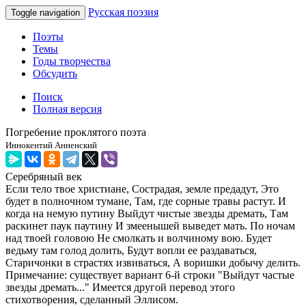
Русская поэзия
Toggle navigation
Поэты
Темы
Годы творчества
Обсудить
Поиск
Полная версия
Погребение проклятого поэта
Иннокентий Анненский
Серебряный век
Если тело твое христиане, Сострадая, земле предадут, Это
будет в полночном тумане, Там, где сорные травы растут. И
когда на немую путину Выйдут чистые звезды дремать, Там
раскинет паук паутину И змеенышей выведет мать. По ночам
над твоей головою Не смолкать и волчиному вою. Будет
ведьму там голод долить, Будут вопли ее раздаваться,
Старичонки в страстях извиваться, А воришки добычу делить.
Примечание: существует вариант 6-й строки "Выйдут частые
звезды дремать..." Имеется другой перевод этого
стихотворения, сделанный Эллисом.