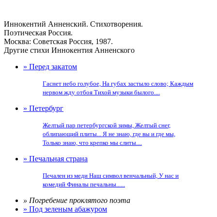
Иннокентий Анненский. Стихотворения.
Поэтическая Россия.
Москва: Советская Россия, 1987.
Другие стихи Иннокентия Анненского
» Перед закатом
Гаснет небо голубое, На губах застыло слово; Каждым
нервом жду отбоя Тихой музыки былого....
» Петербург
Желтый пар петербургской зимы, Желтый снег,
облипающий плиты... Я не знаю, где вы и где мы,
Только знаю, что крепко мы слиты....
» Печальная страна
Печален из меди Наш символ венчальный, У нас и
комедий Финалы печальны......
» Погребение проклятого поэта
» Под зеленым абажуром