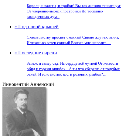
Короли, и валеты, и тройки! Вы так ласково тешите ум:
От уверенно-зыбкой постройки До тоскливо
замедленных дум...
» Под новой крышей
Сквозь листву просвет оконный Синью жгучею залит,
И тихонько ветер сонный Волоса мне шевелит......
» Последние сирени
Заглох и замер сад. На сердце всё мутней От живости
обид и горечи ошибок... А ты что сберегла от голубых
огней, И золотистых кос, и розовых улыбок?...
Иннокентий Анненский