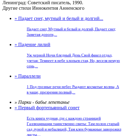
Ленинград: Советский писатель, 1990.
Другие стихи Иннокентия Анненского
» Падает снег, мутный и белый и долгий...
Падает снег, Мутный и белый и долгий, Падает снег,
Заметая дороги,...
» Падение лилий
Уж черной Ночи бледный День Свой факел отдал,
улетая: Темнеет в небе хлопьев стая, Но, веселя немую
сень,...
» Параллели
1 Под грозные речи небес Рыдают косматые волны, А
в чаще, презрения полный,...
» Парки - бабье лепетанье
» Первый фортепьянный сонет
Есть книга чудная, где с каждою страницей
Галлюцинации таинственно свиты: Там полон старый
сад луной и небылицей, Там клен бумажные заворожил
листы,...