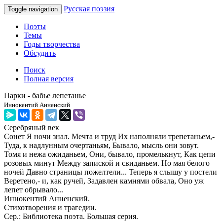
Русская поэзия
Toggle navigation
Поэты
Темы
Годы творчества
Обсудить
Поиск
Полная версия
Парки - бабье лепетанье
Иннокентий Анненский
Серебряный век
Сонет Я ночи знал. Мечта и труд Их наполняли трепетаньем,-
Туда, к надлунным очертаньям, Бывало, мысль они зовут.
Томя и нежа ожиданьем, Они, бывало, промелькнут, Как цепи
розовых минут Между запиской и свиданьем. Но мая белого
ночей Давно страницы пожелтели... Теперь я слышу у постели
Веретено,- и, как ручей, Задавлен камнями обвала, Оно уж
лепет обрывало...
Иннокентий Анненский.
Стихотворения и трагедии.
Сер.: Библиотека поэта. Большая серия.