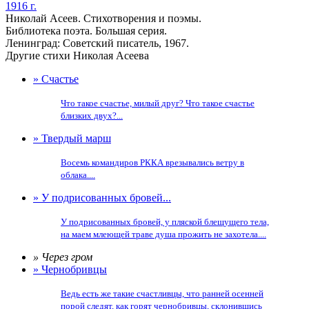
1916 г.
Николай Асеев. Стихотворения и поэмы.
Библиотека поэта. Большая серия.
Ленинград: Советский писатель, 1967.
Другие стихи Николая Асеева
» Счастье
Что такое счастье, милый друг? Что такое счастье
близких двух?...
» Твердый марш
Восемь командиров РККА врезывались ветру в
облака....
» У подрисованных бровей...
У подрисованных бровей, у пляской блещущего тела,
на маем млеющей траве душа прожить не захотела....
» Через гром
» Чернобривцы
Ведь есть же такие счастливцы, что ранней осенней
порой следят, как горят чернобривцы, склонившись