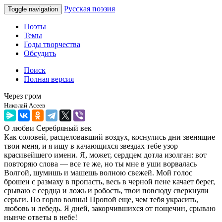
Русская поэзия
Toggle navigation
Поэты
Темы
Годы творчества
Обсудить
Поиск
Полная версия
Через гром
Николай Асеев
О любви
Серебряный век
Как соловей, расцеловавший воздух, коснулись дни звенящие
твои меня, и я ищу в качающихся звездах тебе узор
красивейшего имени. Я, может, сердцем дотла изолган: вот
повторяю слова — все те же, но ты мне в уши ворвалась
Волгой, шумишь и машешь волною свежей. Мой голос
брошен с размаху в пропасть, весь в черной пене качает берег,
срываю с сердца и ложь и робость, твои повсюду сверкнули
серьги. По горло волны! Пропой еще, чем тебя украсить,
любовь и лебедь. Я дней, закорчившихся от пощечин, срываю
нынче ответы в небе!