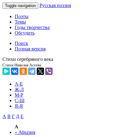
Русская поэзия
Toggle navigation
Поэты
Темы
Годы творчества
Обсудить
Поиск
Полная версия
Стихи серебряного века
Стихи Николая Асеева
А-Е
Ж-Л
М-Р
С-Ш
Я-Я
А
В
Г
Д
Е
А
» Абхазия