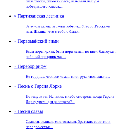
глазастости, гулкости баса; называли певцом
победившего класса......
» Партизанская лезгинка
За аулом далеко заржала кобыла... &laquo;Расскажи
нам, Шалико, что с тобою было....
» Первомайский гимн
Была пора глухая, была пора немая, но цвел, благоухая,
рабочий праздник мая....
» Перебор рифм
Не гордись, что, все ломая, мнет рука твоя, жизнь...
» Песнь о Гарсиа Лорке
Почему ж ты, Испания, в небо смотрела, когда Гарсиа
Лорку увели для расстрела?...
» Песня славы
Славься, великая, многоязыкая, братских советских
народов семья....