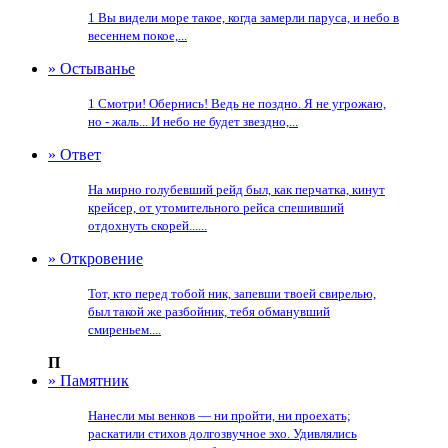
1 Вы видели море такое, когда замерли паруса, и небо в
весеннем покое,...
» Остыванье
1 Смотри! Обернись! Ведь не поздно. Я не угрожаю,
но - жаль... И небо не будет звездно,...
» Ответ
На мирно голубевший рейд был, как перчатка, кинут
крейсер, от утомительного рейса спешивший
отдохнуть скорей......
» Откровение
Тот, кто перед тобой ник, запевши твоей свирелью,
был такой же разбойник, тебя обманувший
смиреньем....
П
» Памятник
Нанесли мы венков — ни пройти, ни проехать;
раскатили стихов долгозвучное эхо. Удивлялись