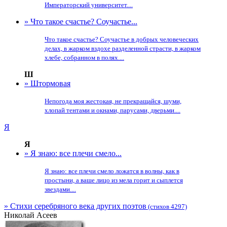
Императорский университет....
» Что такое счастье? Соучастье...
Что такое счастье? Соучастье в добрых человеческих
делах, в жарком вздохе разделенной страсти, в жарком
хлебе, собранном в полях....
Ш
» Штормовая
Непогода моя жестокая, не прекращайся, шуми,
хлопай тентами и окнами, парусами, дверьми....
Я
Я
» Я знаю: все плечи смело...
Я знаю: все плечи смело ложатся в волны, как в
простыни, а ваше лицо из мела горит и сыплется
звездами....
» Стихи серебряного века других поэтов
(стихов 4297)
Николай Асеев