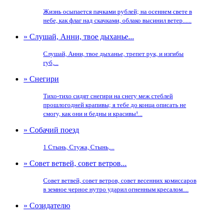
Жизнь осыпается пачками рублей; на осеннем свете в
небе, как флаг над скачками, облако высинил ветер......
» Слушай, Анни, твое дыханье...
Слушай, Анни, твое дыханье, трепет рук, и изгибы
губ,...
» Снегири
Тихо-тихо сидят снегири на снегу меж стеблей
прошлогодней крапивы; я тебе до конца описать не
смогу, как они и бедны и красивы!...
» Собачий поезд
1 Стынь, Стужа, Стынь,...
» Совет ветвей, совет ветров...
Совет ветвей, совет ветров, совет весенних комиссаров
в земное черное нутро ударил огненным кресалом....
» Созидателю