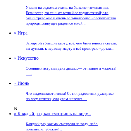
У меня на седьмом этаже, на балконе,- зеленая ива.
Если ветер, то тень от ветвей ее ходит стеной; это
очень тревожно и очень вольнолюбиво - беспокойство
природы, живущее рядом со мной!...
» Игра
За картой убившие карту, всё, чем была юность светла,
вы думали: к первому марту я всё проиграю - дотла....
» Искусство
Осенними астрами день дышал,— отчаяние и жалость!
—...
» Июнь
Что выделывают птицы! Сотни радостных рулад, эхо
по лесу катится, ели ухом шевелят......
К
» Каждый раз, как смотришь на воду...
Каждый раз, как мы смотрели на воду, небо
призывало: убежим!...