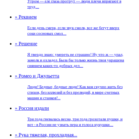
Утром — еле глаза протрут — люди плечи впрягают в
труд....
» Реквием
Если день смерк, если звук смолк, все же бегут вверх
соки сосновых смол....
» Решение
Я твердо знаю: умереть не страшно! Ну что ж — упал,
замолк и охладел. Была бы только жизнь твоя украшена
сиянием каких-то добрых дел....
» Ромео и Джульетта
Люди! Бедные, бедные люди! Как вам скучно жить без
стихов, без иллюзий и без прелюдий, в мире счетных
машин и станков!...
» Россия издали
Три года гневалась весна, три года грохотали пушки, и
вот - в России не узнать пера и голоса кукушки....
» Рука тяжелая, прохладная...