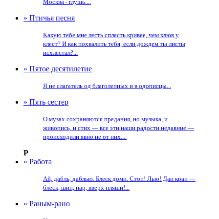
Москва - глушь....
» Птичья песня
Какую тебе мне лесть сплесть кривее, чем клюв у
клест? И как похвалить тебя, если дождем ты листы
исхлестал?...
» Пятое десятилетие
Я не слагатель од благолепных и в одописцы...
» Пять сестер
О музах сохраняются предания, но музыка, и
живопись, и стих — все эти наши радости недавние —
происходили явно не от них....
Р
» Работа
Ай, дабль, даблью. Блеск домн. Стоп! Лью! Дан кран —
блеск, шип, пар, вверх пляши!...
» Раным-рано