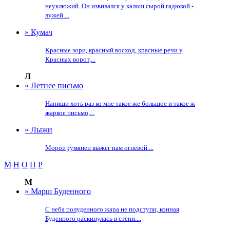
неуклюжий. Он извивался у калош сырой гадюкой -
лужей....
» Кумач
Красные зори, красный восход, красные речи у
Красных ворот,...
Л
» Летнее письмо
Напиши хоть раз ко мне такое же большое и такое ж
жаркое письмо,...
» Лыжи
Мороз румянец выжег нам огневой....
М
Н
О
П
Р
М
» Марш Буденного
С неба полуденного жара не подступи, конная
Буденного раскинулась в степи....