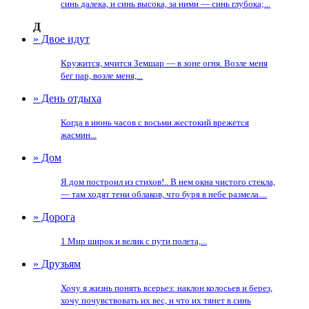
синь далека, и синь высока, за ними — синь глубока;...
Д
» Двое идут
Кружится, мчится Земшар — в зоне огня. Возле меня
бег пар, возле меня,...
» День отдыха
Когда в июнь часов с восьми жестокий врежется
жасмин...
» Дом
Я дом построил из стихов!.. В нем окна чистого стекла,
— там ходят тени облаков, что буря в небе размела....
» Дорога
1 Мир широк и велик с пути полета,...
» Друзьям
Хочу я жизнь понять всерьез: наклон колосьев и берез,
хочу почувствовать их вес, и что их тянет в синь