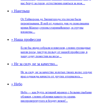
нас берут за горло, естественно взяться за нож....
» Наигрыш
От Грйворона до Звенигорода эта песня была
переигрывана. В ней от доньего дня до поволжьина
крики &laquo;стронь-старина&raquo; в струны
вложены....
» Наша профессия
Если бы люди собрали и взвесили, словно громадные
капли росы, чистую пользу от нашей профессии, в
чашу одну поместив на весы,...
» Не за силу, не за качество...
Не за силу, не за качество золотых твоих волос сердце
враз однажды начисто от других оторвалось....
» Небо
Небо — как будто летящий мрамор с белыми глыбами
облаков, словно обломки какого-то храма,
ниспровергнутого в бездну веков!...