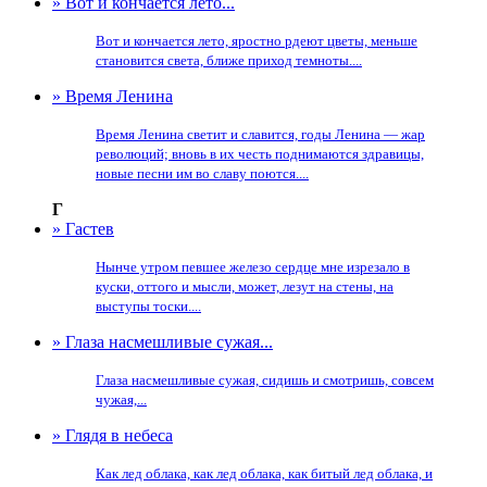
» Вот и кончается лето...
Вот и кончается лето, яростно рдеют цветы, меньше
становится света, ближе приход темноты....
» Время Ленина
Время Ленина светит и славится, годы Ленина — жар
революций; вновь в их честь поднимаются здравицы,
новые песни им во славу поются....
Г
» Гастев
Нынче утром певшее железо сердце мне изрезало в
куски, оттого и мысли, может, лезут на стены, на
выступы тоски....
» Глаза насмешливые сужая...
Глаза насмешливые сужая, сидишь и смотришь, совсем
чужая,...
» Глядя в небеса
Как лед облака, как лед облака, как битый лед облака, и