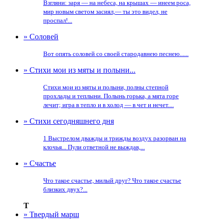
Взгляни: заря — на небеса, на крышах — инеем роса,
мир новым светом засиял,— ты это видел, не
проспал!...
» Соловей
Вот опять соловей со своей стародавнею песнею......
» Стихи мои из мяты и полыни...
Стихи мои из мяты и полыни, полны степной
прохлады и теплыни. Полынь горька, а мята горе
лечит; игра в тепло и в холод — в чет и нечет....
» Стихи сегодняшнего дня
1 Выстрелом дважды и трижды воздух разорван на
клочья... Пули ответной не выждав,...
» Счастье
Что такое счастье, милый друг? Что такое счастье
близких двух?...
Т
» Твердый марш