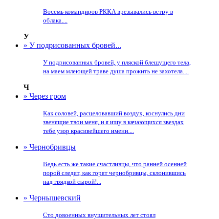
Восемь командиров РККА врезывались ветру в
облака....
У
» У подрисованных бровей...
У подрисованных бровей, у пляской блещущего тела,
на маем млеющей траве душа прожить не захотела....
Ч
» Через гром
Как соловей, расцеловавший воздух, коснулись дни
звенящие твои меня, и я ищу в качающихся звездах
тебе узор красивейшего имени....
» Чернобривцы
Ведь есть же такие счастливцы, что ранней осенней
порой следят, как горят чернобривцы, склонившись
над грядкой сырой!...
» Чернышевский
Сто довоенных внушительных лет стоял