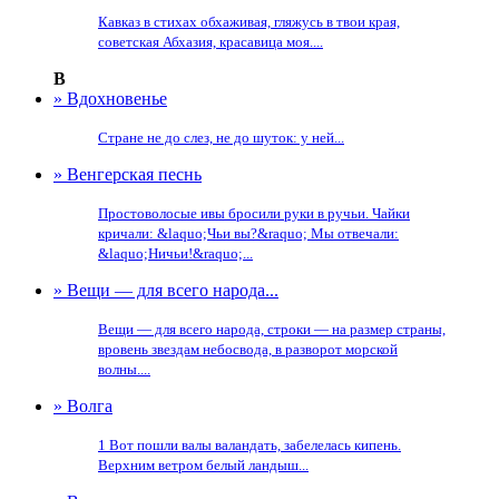
Кавказ в стихах обхаживая, гляжусь в твои края,
советская Абхазия, красавица моя....
В
» Вдохновенье
Стране не до слез, не до шуток: у ней...
» Венгерская песнь
Простоволосые ивы бросили руки в ручьи. Чайки
кричали: &laquo;Чьи вы?&raquo; Мы отвечали:
&laquo;Ничьи!&raquo;...
» Вещи — для всего народа...
Вещи — для всего народа, строки — на размер страны,
вровень звездам небосвода, в разворот морской
волны....
» Волга
1 Вот пошли валы валандать, забелелась кипень.
Верхним ветром белый ландыш...