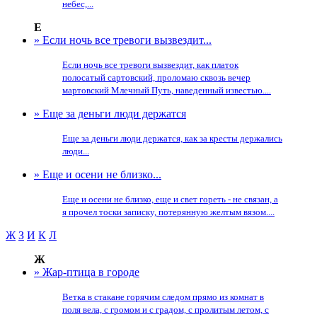
небес,...
Е
» Если ночь все тревоги вызвездит...
Если ночь все тревоги вызвездит, как платок
полосатый сартовский, проломаю сквозь вечер
мартовский Млечный Путь, наведенный известью....
» Еще за деньги люди держатся
Еще за деньги люди держатся, как за кресты держались
люди...
» Еще и осени не близко...
Еще и осени не близко, еще и свет гореть - не связан, а
я прочел тоски записку, потерянную желтым вязом....
Ж
З
И
К
Л
Ж
» Жар-птица в городе
Ветка в стакане горячим следом прямо из комнат в
поля вела, с громом и с градом, с пролитым летом, с