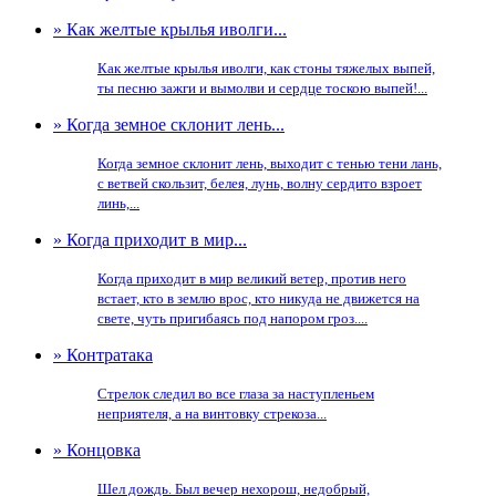
» Как желтые крылья иволги...
Как желтые крылья иволги, как стоны тяжелых выпей,
ты песню зажги и вымолви и сердце тоскою выпей!...
» Когда земное склонит лень...
Когда земное склонит лень, выходит с тенью тени лань,
с ветвей скользит, белея, лунь, волну сердито взроет
линь,...
» Когда приходит в мир...
Когда приходит в мир великий ветер, против него
встает, кто в землю врос, кто никуда не движется на
свете, чуть пригибаясь под напором гроз....
» Контратака
Стрелок следил во все глаза за наступленьем
неприятеля, а на винтовку стрекоза...
» Концовка
Шел дождь. Был вечер нехорош, недобрый,