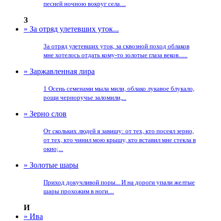
песней ночною вокруг села....
З
» За отряд улетевших уток...
За отряд улетевших уток, за сквозной поход облаков
мне хотелось отдать кому-то золотые глаза веков......
» Заржавленная лира
1 Осень семенами мыла мили, облако лукавое блукало,
рощи черноручье заломили,...
» Зерно слов
От скольких людей я завишу: от тех, кто посеял зерно,
от тех, кто чинил мою крышу, кто вставил мне стекла в
окно;...
» Золотые шары
Приход докучливой поры... И на дороги упали желтые
шары прохожим в ноги....
И
» Ива