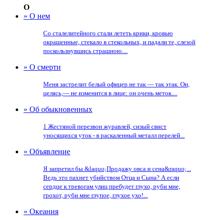
О
» О нем
Со сталелитейного стали лететь крики, кровью
окрашенные, стекало в стекольных, и падали те, слезой
поскользнувшись страшною....
» О смерти
Меня застрелит белый офицер не так — так этак. Он,
целясь,— не изменится в лице: он очень меток....
» Об обыкновенных
1 Жестяной перезвон журавлей, сизый свист
уносящихся уток - в раскаленный металл перелей...
» Объявление
Я запретил бы &laquo;Продажу овса и сена&raquo;...
Ведь это пахнет убийством Отца и Сына? А если
сердце к тревогам улиц пребудет глухо, руби мне,
грохот, руби мне глупое, глухое ухо!...
» Океания