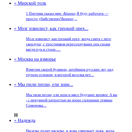
» Мирской толк
1 Плотник сказал мне: &laquo;Я буду работать —
просто убийственно!&raquo;...
» Мозг извилист, как грецкий орех...
Мозг извилист, как грецкий орех, когда снята с него
скорлупа; с тростником пересохнувших рек схожи
кисти рук и стопа......
» Москва на взморье
Взметни скорей булавою, затейница русских лет, над
глупою головою, в которой веселья нет....
» Мы пили песни, ели зори...
Мы пили песни, ели зори и мясо будущих времен. А вы
- с ненужной хитростью во взоре сплошные темные
Семеновы....
Н
» Надежда
Насилье родит насилье, и ложь умножает ложь; когда