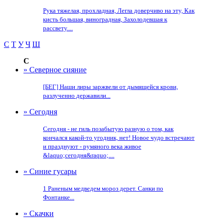
Рука тяжелая, прохладная, Легла доверчиво на эту, Как
кисть большая, виноградная, Захолодевшая к
рассвету....
С
Т
У
Ч
Ш
С
» Северное сияние
[БЕГ] Наши лиры заржвели от дымящейся крови,
разлученно державили...
» Сегодня
Сегодня - не гиль позабытую разную о том, как
кончался какой-то угодник, нет! Новое чудо встречают
и празднуют - румяного века живое
&laquo;сегодня&raquo;....
» Синие гусары
1 Раненым медведем мороз дерет. Санки по
Фонтанке...
» Скачки