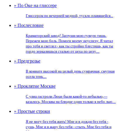
» По Оке на глиссере
Глиссером по вечерней медной, тускло плавящейся...
» Послесловие
Краматорский завод! Заглуши мою гулкую тишь.
Пережги мою боль. Помоги моему неуспеху. Я читал
про тебя и светлел - как ты стройно блестишь, как ты
гордо зеркалишься сталью от цеха по цеху....
» Предгрозье
В комнате высокой на целый день сумрачная, смутная
осела тень....
» Проклятие Москве
С улиц гастроли Люце были какой-то небылью,—
казалось, Москвы на блюдце один только я небо лью....
» Простые строки
Я не могу без тебя жить! Мне и в дожди без тебя -
сушь, Мне и в жару без тебя - стыть. Мне без тебя и