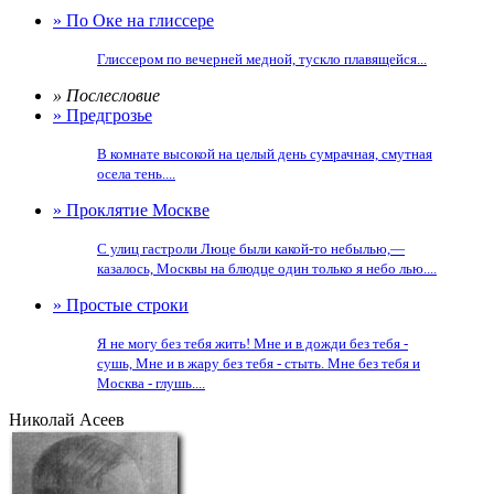
» По Оке на глиссере
Глиссером по вечерней медной, тускло плавящейся...
» Послесловие
» Предгрозье
В комнате высокой на целый день сумрачная, смутная
осела тень....
» Проклятие Москве
С улиц гастроли Люце были какой-то небылью,—
казалось, Москвы на блюдце один только я небо лью....
» Простые строки
Я не могу без тебя жить! Мне и в дожди без тебя -
сушь, Мне и в жару без тебя - стыть. Мне без тебя и
Москва - глушь....
Николай Асеев