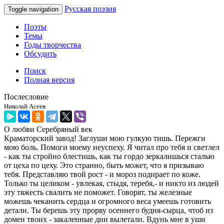
Русская поэзия
Toggle navigation
Поэты
Темы
Годы творчества
Обсудить
Поиск
Полная версия
Послесловие
Николай Асеев
О любви
Серебряный век
Краматорский завод! Заглуши мою гулкую тишь. Пережги
мою боль. Помоги моему неуспеху. Я читал про тебя и светлел
- как ты стройно блестишь, как ты гордо зеркалишься сталью
от цеха по цеху. Это странно, быть может, что я призываю
тебя. Представляю твой рост - и мороз подирает по коже.
Только ты целиком - увлекая, стыдя, теребя,- и никто из людей
эту тяжесть свалить не поможет. Говорят, ты железные
можешь чеканить сердца и огромного веса умеешь готовить
детали. Ты берешь эту прорву осеннего будня-сырца, чтоб из
домен твоих - закаленные дни вылетали. Вдунь мне в уши