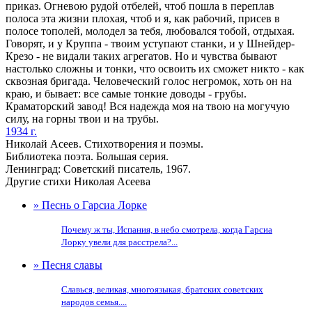
приказ. Огневою рудой отбелей, чтоб пошла в переплав
полоса эта жизни плохая, чтоб и я, как рабочий, присев в
полосе тополей, молодел за тебя, любовался тобой, отдыхая.
Говорят, и у Круппа - твоим уступают станки, и у Шнейдер-
Крезо - не видали таких агрегатов. Но и чувства бывают
настолько сложны и тонки, что освоить их сможет никто - как
сквозная бригада. Человеческий голос негромок, хоть он на
краю, и бывает: все самые тонкие доводы - грубы.
Краматорский завод! Вся надежда моя на твою на могучую
силу, на горны твои и на трубы.
1934 г.
Николай Асеев. Стихотворения и поэмы.
Библиотека поэта. Большая серия.
Ленинград: Советский писатель, 1967.
Другие стихи Николая Асеева
» Песнь о Гарсиа Лорке
Почему ж ты, Испания, в небо смотрела, когда Гарсиа
Лорку увели для расстрела?...
» Песня славы
Славься, великая, многоязыкая, братских советских
народов семья....