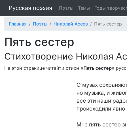
Русская поэзия
Поэты
Темы
Годы творчес
Главная
Поэты
Николай Асеев
Пять сестер
Пять сестер
Стихотворение Николая А
На этой странице читайти стихи
«Пять сестер»
русс
О музах сохраняют
но музыка, и живоп
все эти наши радо
происходили явно н
Мне пять сестер з