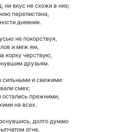
, ни вкус не схожи в них;

ною перелистана,

ности дневник.

усью не покорствуя,

ов и меж ям,

а корку черствую,

нувшим друзьям.

а сильными и свежими:

вали смех;

 остались прежними,

ими на всех.

оснувшись, долго думаю

ыпчатом огне,
