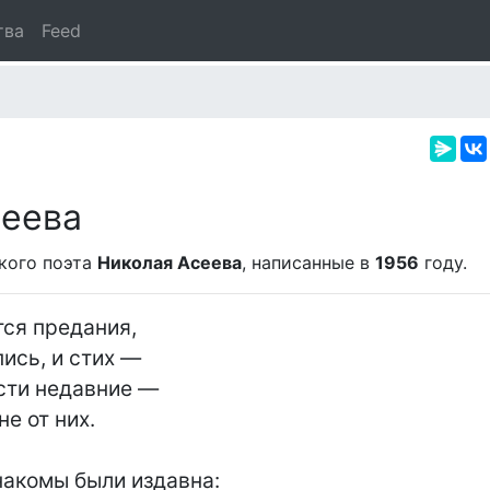
тва
Feed
сеева
кого поэта
Николая Асеева
, написанные в
1956
году.
ся предания,

ись, и стих —

сти недавние —

е от них.

накомы были издавна:
