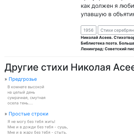
как должен я любит
упавшую в объятия
1956
Стихи серебрян
Николай Асеев. Стихотво
Библиотека поэта. Больша
Ленинград: Советский пис
Другие стихи Николая Асе
»
Предгрозье
В комнате высокой

на целый день

сумрачная, смутная

осела тень....
»
Простые строки
Я не могу без тебя жить!

Мне и в дожди без тебя - сушь,

Мне и в жару без тебя - стыть.
