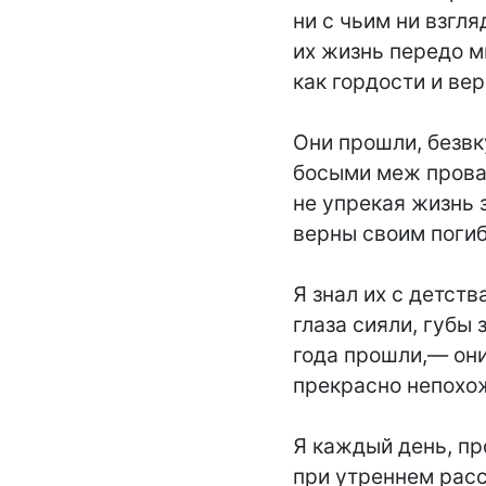
ни с чьим ни взгляд
их жизнь передо м
как гордости и вер
Они прошли, безвк
босыми меж провал
не упрекая жизнь з
верны своим погиб
Я знал их с детств
глаза сияли, губы з
года прошли,— они
прекрасно непохож
Я каждый день, пр
при утреннем расс