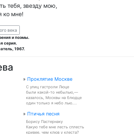
ь тебя, звезду мою,

 ко мне!
ого века
рения и поэмы.
я серия.
атель, 1967.
ева
»
Проклятие Москве
С улиц гастроли Люце

были какой-то небылью,—

казалось, Москвы на блюдце

один только я небо лью....
»
Птичья песня
Борису Пастернаку

Какую тебе мне лесть сплесть

кривее, чем клюв у клеста?
