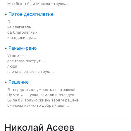
Мне без тебя и Москва - глушь....
»
Пятое десятилетие
Я

не слагатель

од благолепных

и в одописцы...
»
Раным-рано
Утром —

еле глаза протрут —

люди

плечи впрягают в труд....
»
Решение
Я твердо знаю: умереть не страшно!

Ну что ж — упал, замолк и охладел.

Была бы только жизнь твоя украшена

сиянием каких-то добрых дел....
Николай Асеев