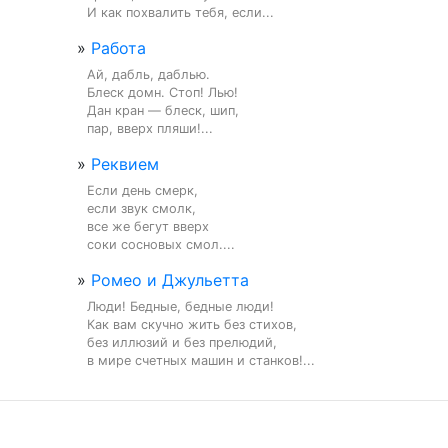
И как похвалить тебя, если...
»
Работа
Ай, дабль, даблью.

Блеск домн. Стоп! Лью!

Дан кран — блеск, шип,

пар, вверх пляши!...
»
Реквием
Если день смерк,

если звук смолк,

все же бегут вверх

соки сосновых смол....
»
Ромео и Джульетта
Люди! Бедные, бедные люди!

Как вам скучно жить без стихов,

без иллюзий и без прелюдий,

в мире счетных машин и станков!...