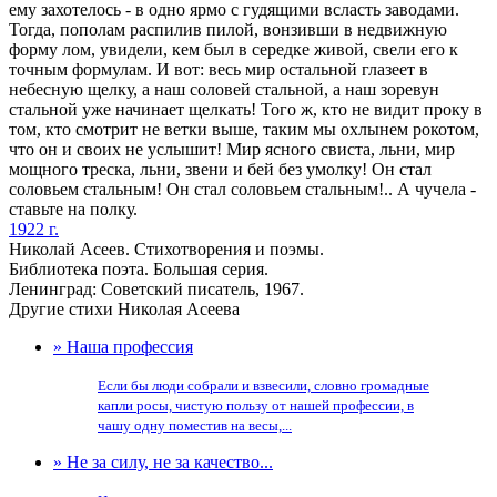
ему захотелось - в одно ярмо с гудящими всласть заводами.
Тогда, пополам распилив пилой, вонзивши в недвижную
форму лом, увидели, кем был в середке живой, свели его к
точным формулам. И вот: весь мир остальной глазеет в
небесную щелку, а наш соловей стальной, а наш зоревун
стальной уже начинает щелкать! Того ж, кто не видит проку в
том, кто смотрит не ветки выше, таким мы охлынем рокотом,
что он и своих не услышит! Мир ясного свиста, льни, мир
мощного треска, льни, звени и бей без умолку! Он стал
соловьем стальным! Он стал соловьем стальным!.. А чучела -
ставьте на полку.
1922 г.
Николай Асеев. Стихотворения и поэмы.
Библиотека поэта. Большая серия.
Ленинград: Советский писатель, 1967.
Другие стихи Николая Асеева
» Наша профессия
Если бы люди собрали и взвесили, словно громадные
капли росы, чистую пользу от нашей профессии, в
чашу одну поместив на весы,...
» Не за силу, не за качество...