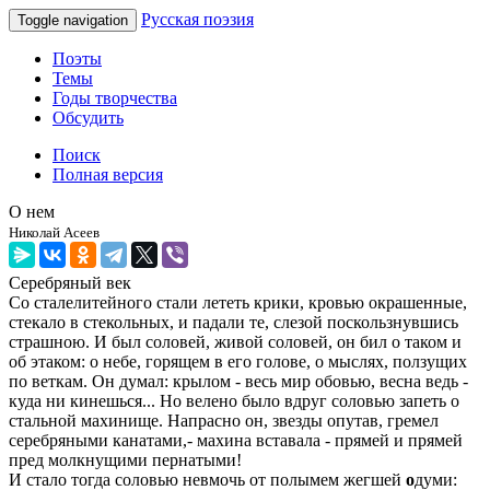
Русская поэзия
Toggle navigation
Поэты
Темы
Годы творчества
Обсудить
Поиск
Полная версия
О нем
Николай Асеев
Серебряный век
Со сталелитейного стали лететь крики, кровью окрашенные,
стекало в стекольных, и падали те, слезой поскользнувшись
страшною. И был соловей, живой соловей, он бил о таком и
об этаком: о небе, горящем в его голове, о мыслях, ползущих
по веткам. Он думал: крылом - весь мир обовью, весна ведь -
куда ни кинешься... Но велено было вдруг соловью запеть о
стальной махинище. Напрасно он, звезды опутав, гремел
серебряными канатами,- махина вставала - прямей и прямей
пред молкнущими пернатыми!
И стало тогда соловью невмочь от полымем жегшей
о
думи: