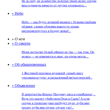
Не за силу, не за качество золотых твоих волос сердце
враз однажды начисто от других оторвалось....
» Небо
Небо — как будто летящий мрамор с белыми глыбами
облаков, словно обломки какого-то храма,
ниспровергнутого в бездну веков!...
» О нем
» О смерти
Меня застрелит белый офицер не так — так этак. Он,
целясь,— не изменится в лице: он очень меток....
» Об обыкновенных
1 Жестяной перезвон журавлей, сизый свист
уносящихся уток - в раскаленный металл перелей...
» Объявление
Я запретил бы &laquo;Продажу овса и сена&raquo;...
Ведь это пахнет убийством Отца и Сына? А если
сердце к тревогам улиц пребудет глухо, руби мне,
грохот, руби мне глупое, глухое ухо!...