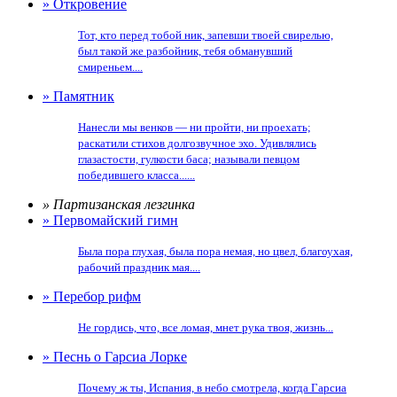
» Откровение
Тот, кто перед тобой ник, запевши твоей свирелью,
был такой же разбойник, тебя обманувший
смиреньем....
» Памятник
Нанесли мы венков — ни пройти, ни проехать;
раскатили стихов долгозвучное эхо. Удивлялись
глазастости, гулкости баса; называли певцом
победившего класса......
» Партизанская лезгинка
» Первомайский гимн
Была пора глухая, была пора немая, но цвел, благоухая,
рабочий праздник мая....
» Перебор рифм
Не гордись, что, все ломая, мнет рука твоя, жизнь...
» Песнь о Гарсиа Лорке
Почему ж ты, Испания, в небо смотрела, когда Гарсиа