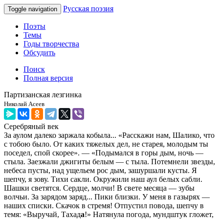
Русская поэзия
Toggle navigation
Поэты
Темы
Годы творчества
Обсудить
Поиск
Полная версия
Партизанская лезгинка
Николай Асеев
Серебряный век
За аулом далеко заржала кобыла... «Расскажи нам, Шалико, что
с тобою было. От каких тяжелых дел, не старея, молодым ты
поседел, спой скорее». — «Подымался в горы дым, ночь —
стыла. Заезжали джигиты белым — с тыла. Потемнели звезды,
небеса пусты, над ущельем рос дым, зашуршали кусты. Я
шепчу, я зову. Тихи сакли. Окружили наш аул белых сабли.
Шашки светятся. Сердце, молчи! В свете месяца — зубы
волчьи. За зарядом заряд... Пики близки. У меня в газырях —
наших списки. Скачок в стремя! Отпустил повода, шепчу в
темя: «Выручай, Тахад
а
!» Натянула погода, мундштук гложет,