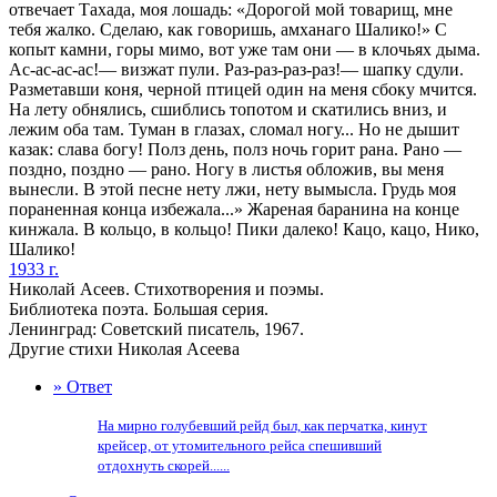
отвечает Тахада, моя лошадь: «Дорогой мой товарищ, мне
тебя жалко. Сделаю, как говоришь, амханаго Шалико!» С
копыт камни, горы мимо, вот уже там они — в клочьях дыма.
Ас-ас-ас-ас!— визжат пули. Раз-раз-раз-раз!— шапку сдули.
Разметавши коня, черной птицей один на меня сбоку мчится.
На лету обнялись, сшиблись топотом и скатились вниз, и
лежим оба там. Туман в глазах, сломал ногу... Но не дышит
казак: слава богу! Полз день, полз ночь горит рана. Рано —
поздно, поздно — рано. Ногу в листья обложив, вы меня
вынесли. В этой песне нету лжи, нету вымысла. Грудь моя
пораненная конца избежала...» Жареная баранина на конце
кинжала. В кольцо, в кольцо! Пики далеко! Кацо, кацо, Нико,
Шалико!
1933 г.
Николай Асеев. Стихотворения и поэмы.
Библиотека поэта. Большая серия.
Ленинград: Советский писатель, 1967.
Другие стихи Николая Асеева
» Ответ
На мирно голубевший рейд был, как перчатка, кинут
крейсер, от утомительного рейса спешивший
отдохнуть скорей......