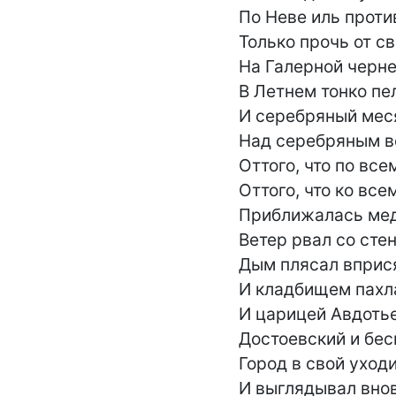
По Неве иль против
Только прочь от св
На Галерной чернел
В Летнем тонко пел
И серебряный меся
Над серебряным ве
Оттого, что по все
Оттого, что ко все
Приближалась медл
Ветер рвал со стен
Дым плясал вприся
И кладбищем пахла
И царицей Авдотье
Достоевский и бес
Город в свой уходи
И выглядывал внов