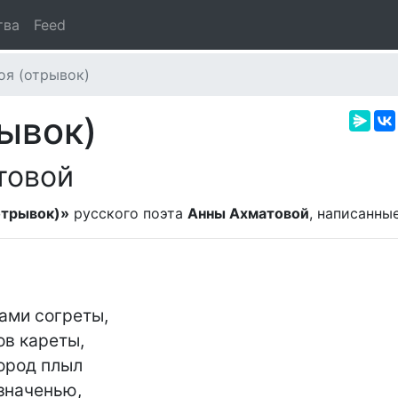
тва
Feed
оя (отрывок)
рывок)
товой
отрывок)»
русского поэта
Анны Ахматовой
, написанны
ами согреты,

в кареты,

ород плыл

наченью,
