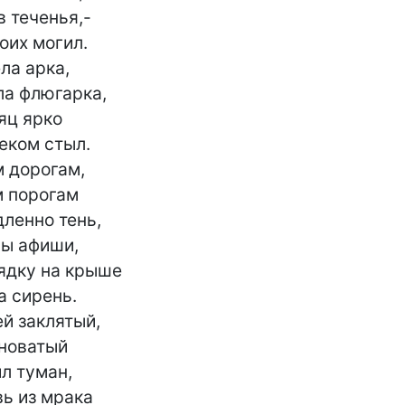
 теченья,-

оих могил.

а арка,

а флюгарка,

ц ярко

ком стыл.

м дорогам,

м порогам

енно тень,

ы афиши,

дку на крыше

 сирень.

й заклятый,

новатый

л туман,

ь из мрака
