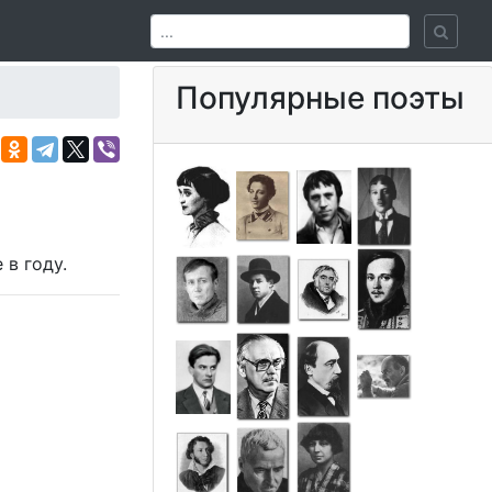
Популярные поэты
е в
году.