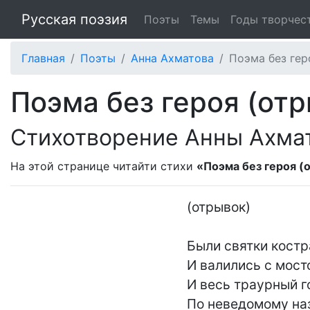
Русская поэзия
Поэты
Темы
Годы творчес
Главная
Поэты
Анна Ахматова
Поэма без гер
Поэма без героя (от
Стихотворение Анны Ахма
На этой странице читайти стихи
«Поэма без героя (
(отрывок)

Были святки костр
И валились с мосто
И весь траурный г
По неведомому наз