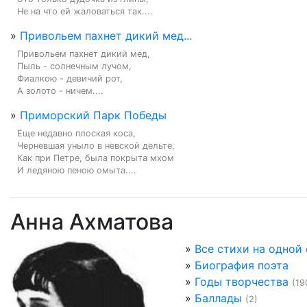
Не на что ей жаловаться так....
»
Привольем пахнет дикий мед...
Привольем пахнет дикий мед,

Пыль - солнечным лучом,

Фиалкою - девичий рот,

А золото - ничем....
»
Приморский Парк Победы
Еще недавно плоская коса,

Черневшая уныло в невской дельте,

Как при Петре, была покрыта мхом

И ледяною пеною омыта....
Анна Ахматова
»
Все стихи на одной
»
Биография поэта
»
Годы творчества
(19
»
Баллады
(2)