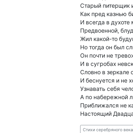
Старый питерщик и 
Как пред казнью би
И всегда в духоте 
Предвоенной, блудн
Жил какой-то будущ
Но тогда он был сл
Он почти не трево
И в сугробах невск
Словно в зеркале 
И беснуется и не х
Узнавать себя чело
А по набережной л
Приближался не ка
Настоящий Двадца
Стихи серебряного века