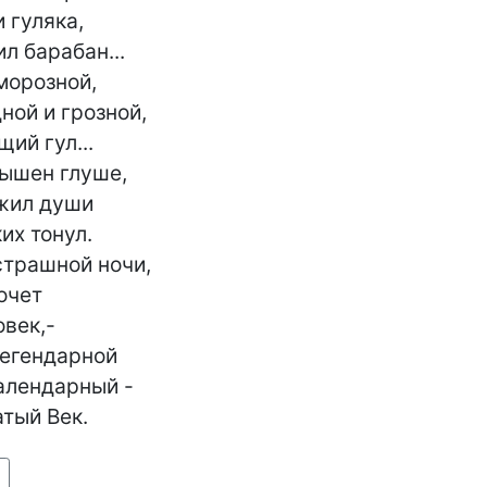
гуляка,

л барабан...

морозной,

ой и грозной,

ий гул...

ышен глуше,

жил души

их тонул.

страшной ночи,

очет

век,-

егендарной

лендарный -

тый Век.