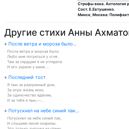
Строфы века. Антология р
Сост. Е.Евтушенко.
Минск, Москва: Полифакт,
Другие стихи Анны Ахмато
»
После ветра и мороза было...
После ветра и мороза было

Любо мне погреться у огня.

Там за сердцем я не углядела

И его украли у меня....
»
Последний тост
Я пью за разоренный дом,

За злую жизнь мою,

За одиночество вдвоем,

И за тебя я пью,—...
»
Потускнел на небе синий лак...
Потускнел на небе синий лак,

И слышнее песня окарины.

Это только дудочка из глины,
