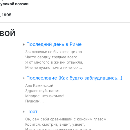
усской поэзии.
 1995.
вой
»
Последний день в Риме
Заключенье не бывшего цикла

Часто сердцу труднее всего,

Я от многого в жизни отвыкла,

Мне не нужно почти ничего,-...
»
Послесловие (Как будто заблудившись...)
Ане Каминской

Здравствуй, племя

Младое, незнакомое!..

Пушкин1...
»
Поэт
Он, сам себя сравнивший с конским глазом,

Косится, смотрит, видит, узнает,

И вот уже расплавленным алмазом
