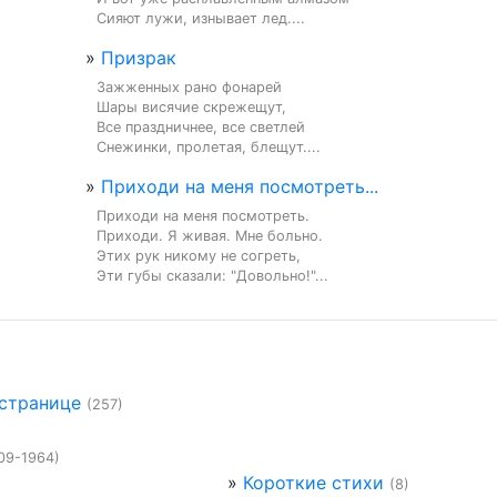
Сияют лужи, изнывает лед....
»
Призрак
Зажженных рано фонарей

Шары висячие скрежещут,

Все праздничнее, все светлей

Снежинки, пролетая, блещут....
»
Приходи на меня посмотреть...
Приходи на меня посмотреть.

Приходи. Я живая. Мне больно.

Этих рук никому не согреть,

Эти губы сказали: "Довольно!"...
 странице
(257)
09-1964)
»
Короткие стихи
(8)