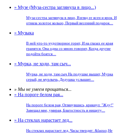
» Музе (Муза-сестра заглянула в лицо...)
Муза-сестра заглянула в лицо, Взгляд ее ясен и ярок. И
отняла золотое кольцо, Первый весенний подарок....
» Музыка
В ней что-то чудотворное горит, И на глазах ее края
гранятся. Она одна со мною говорит, Когда другие
подойти боятся....
» Мурка, не ходи, там сыч...
Мурка, не ходи, там сыч На подушке вышит, Мурка
серый, не мурлычь, Дедушка услышит....
» Мы не умеем прощаться...
» На пороге белом рая...
На пороге белом рая, Оглянувшись, крикнул: "Жду!"
Завещал мне, умирая, Благостность и нищету....
» На стеклах нарастает лед...
На стеклах нарастает лед, Часы твердят: &laquo;Не