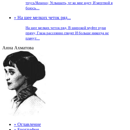
трусь!&raquo; Услышать, чт ко мне идет, И мертвой я
боюсь....
» На шее мелких четок ряд...
На шее мелких четок ряд, В широкой муфте руки
прячу, Глаза рассеянно глядят И больше никогда не
плачут....
Анна Ахматова
» Оглавление
» Биография