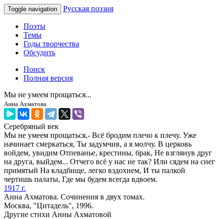
Русская поэзия
Toggle navigation
Поэты
Темы
Годы творчества
Обсудить
Поиск
Полная версия
Мы не умеем прощаться...
Анна Ахматова
Серебряный век
Мы не умеем прощаться,- Всё бродим плечо к плечу. Уже
начинает смеркаться, Ты задумчив, а я молчу. В церковь
войдем, увидим Отпеванье, крестины, брак, Не взглянув друг
на друга, выйдем... Отчего всё у нас не так? Или сядем на снег
примятый На кладбище, легко вздохнем, И ты палкой
чертишь палаты, Где мы будем всегда вдвоем.
1917 г.
Анна Ахматова. Сочинения в двух томах.
Москва, "Цитадель", 1996.
Другие стихи Анны Ахматовой