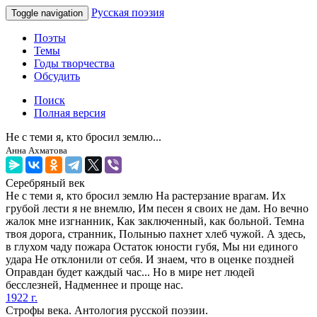
Русская поэзия
Toggle navigation
Поэты
Темы
Годы творчества
Обсудить
Поиск
Полная версия
Не с теми я, кто бросил землю...
Анна Ахматова
Серебряный век
Не с теми я, кто бросил землю На растерзание врагам. Их
грубой лести я не внемлю, Им песен я своих не дам. Но вечно
жалок мне изгнанник, Как заключенный, как больной. Темна
твоя дорога, странник, Полынью пахнет хлеб чужой. А здесь,
в глухом чаду пожара Остаток юности губя, Мы ни единого
удара Не отклонили от себя. И знаем, что в оценке поздней
Оправдан будет каждый час... Но в мире нет людей
бесслезней, Надменнее и проще нас.
1922 г.
Строфы века. Антология русской поэзии.