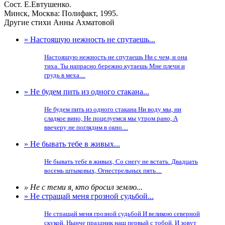
Сост. Е.Евтушенко.
Минск, Москва: Полифакт, 1995.
Другие стихи Анны Ахматовой
» Настоящую нежность не спутаешь...
Настоящую нежность не спутаешь Ни с чем, и она
тиха. Ты напрасно бережно кутаешь Мне плечи и
грудь в меха....
» Не будем пить из одного стакана...
Не будем пить из одного стакана Ни воду мы, ни
сладкое вино, Не поцелуемся мы утром рано, А
ввечеру не поглядим в окно....
» Не бывать тебе в живых...
Не бывать тебе в живых, Со снегу не встать. Двадцать
восемь штыковых, Огнестрельных пять....
» Не с теми я, кто бросил землю...
» Не стращай меня грозной судьбой...
Не стращай меня грозной судьбой И великою северной
скукой. Нынче праздник наш первый с тобой, И зовут