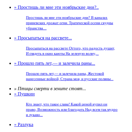
» Простишь ли мне эти ноябрьские дни?..
Простишь ли мне эти ноябрьские дни? В каналах
приневских дрожат огни. Трагической осени скудны
убранства....
» Просыпаться на рассвете...
Просыпаться на рассвете Оттого, что радость душит,
И глядеть в окно каюты На зеленую волну,...
» Прошло пять лет,— и залечила раны...
Прошло пять лет,— и залечила раны, Жестокой
нанесенные войной, Страна моя, и русские поляны...
» Птицы смерти в зените стоят...
» Пушкин
Кто знает, что такое слава! Какой ценой купил он
право, Возможность или благодать Над всем так мудро
и лукаво...
» Разлука