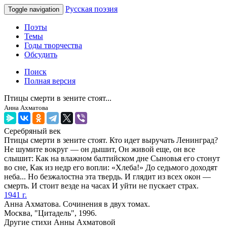
Русская поэзия
Toggle navigation
Поэты
Темы
Годы творчества
Обсудить
Поиск
Полная версия
Птицы смерти в зените стоят...
Анна Ахматова
Серебряный век
Птицы смерти в зените стоят. Кто идет выручать Ленинград?
Не шумите вокруг — он дышит, Он живой еще, он все
слышит: Как на влажном балтийском дне Сыновья его стонут
во сне, Как из недр его вопли: «Хлеба!» До седьмого доходят
неба... Но безжалостна эта твердь. И глядит из всех окон —
смерть. И стоит везде на часах И уйти не пускает страх.
1941 г.
Анна Ахматова. Сочинения в двух томах.
Москва, "Цитадель", 1996.
Другие стихи Анны Ахматовой